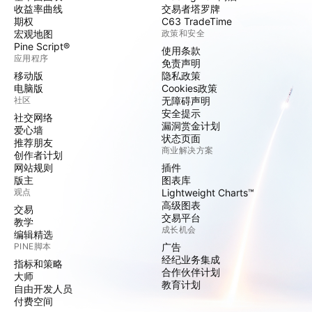
收益率曲线
交易者塔罗牌
期权
C63 TradeTime
宏观地图
政策和安全
Pine Script®
使用条款
应用程序
免责声明
移动版
隐私政策
电脑版
Cookies政策
社区
无障碍声明
安全提示
社交网络
漏洞赏金计划
爱心墙
状态页面
推荐朋友
商业解决方案
创作者计划
网站规则
插件
版主
图表库
观点
Lightweight Charts™
高级图表
交易
交易平台
教学
成长机会
编辑精选
PINE脚本
广告
经纪业务集成
指标和策略
合作伙伴计划
大师
教育计划
自由开发人员
付费空间