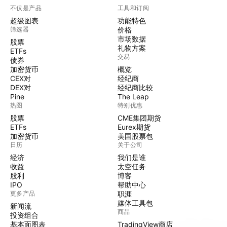
不仅是产品
工具和订阅
超级图表
功能特色
筛选器
价格
市场数据
股票
礼物方案
ETFs
交易
债券
加密货币
概览
CEX对
经纪商
DEX对
经纪商比较
Pine
The Leap
热图
特别优惠
股票
CME集团期货
ETFs
Eurex期货
加密货币
美国股票包
日历
关于公司
经济
我们是谁
收益
太空任务
股利
博客
IPO
帮助中心
更多产品
职涯
媒体工具包
新闻流
商品
投资组合
基本面图表
TradingView商店