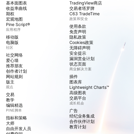
基本面图表
TradingView商店
收益率曲线
交易者塔罗牌
期权
C63 TradeTime
宏观地图
政策和安全
Pine Script®
使用条款
应用程序
免责声明
移动版
隐私政策
电脑版
Cookies政策
社区
无障碍声明
安全提示
社交网络
漏洞赏金计划
爱心墙
状态页面
推荐朋友
商业解决方案
创作者计划
网站规则
插件
版主
图表库
观点
Lightweight Charts™
高级图表
交易
交易平台
教学
成长机会
编辑精选
PINE脚本
广告
经纪业务集成
指标和策略
合作伙伴计划
大师
教育计划
自由开发人员
付费空间