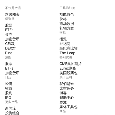
不仅是产品
工具和订阅
超级图表
功能特色
筛选器
价格
市场数据
股票
礼物方案
ETFs
交易
债券
加密货币
概览
CEX对
经纪商
DEX对
经纪商比较
Pine
The Leap
热图
特别优惠
股票
CME集团期货
ETFs
Eurex期货
加密货币
美国股票包
日历
关于公司
经济
我们是谁
收益
太空任务
股利
博客
IPO
帮助中心
更多产品
职涯
媒体工具包
新闻流
商品
投资组合