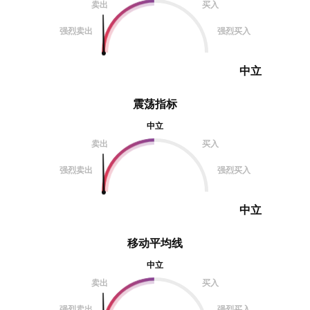
都是看衰ETH，拥抱SOL的言论，
卖出
买入
trump创造的爆富效应让无数人陷入
强烈卖出
强烈买入
疯狂，这是人性之极。同时SOL出现
了最大的历史成交
中立
震荡指标
中立
卖出
买入
强烈卖出
强烈买入
中立
移动平均线
中立
卖出
买入
强烈卖出
强烈买入