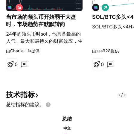
做
做
空
多
当市场的领头币开始弱于大盘
SOL/BTC多头<4
时，市场趋势在默默转向
SOL/BTC多头<4H
24年的领头币时sol，他具备最高的
人气，最大和最持久的财富效应，生
态中诞生多个1B级别的meme。 大
由Charlie-Liu提供
由sss928提供
盘以btc为代表。24年3月11
日,SOL/BTC汇率到达最高，此时，
0
0
我们还无法确定当下价格时最高。当
11月18这周，SOL和BTC都突破历
史新高时。SOL/BTC汇率并没有创
下新高，此时意味着领头币，已经弱
技术指标
于大盘。市场在默默的转向，这并不
总结指标的建议。
意味着大盘（BTC）不会继续涨，而
是说，市场出现了不好的信号。 人
总结
性之极往往是反转的开始：25年1月
19日SOL价格创下新高，市场到处
中立