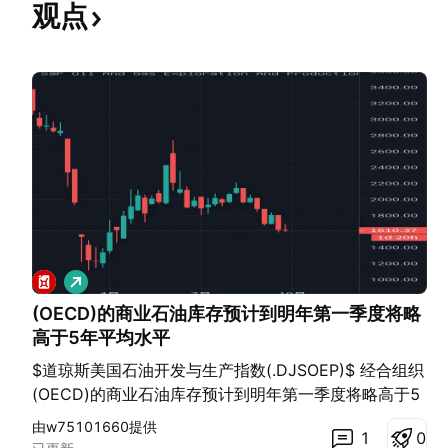
观点
做
多
(OECD)的商业石油库存预计到明年第一季度将略
高于5年平均水平
$道琼斯美国石油开发与生产指数(.DJSOEP)$ 经合组织
(OECD)的商业石油库存预计到明年第一季度将略高于5
年平均水平， 他们的目标是通过集体减产，将全球石油
由w75101660提供
1
0
库存降至5年平均水平，而隐藏的价格野心也包括在其