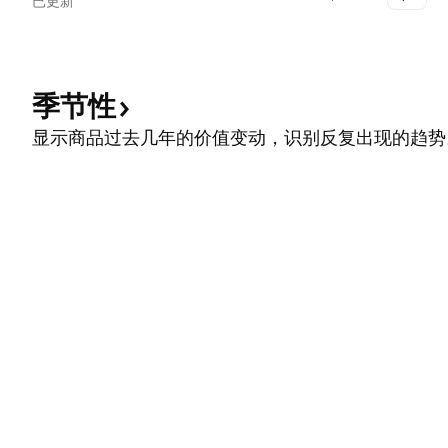
已更新
中，达到五年平均水平，只是没公开喊话而已，这就是
在吹冲锋号。 所谓的欧佩克+联盟同意在5月份开始每日
减产970万桶，之后又放宽至8月至年底每日减产770万
桶，这是因为全球石油需求预计届时将回升。 从2021
季节性
年1月到2022年4月，减产计划将进一步缩减至每天580
显示商品过去几年的价值变动，识别反复出现的趋势
万桶，但欧佩克+的领导人没有排除在市场条件允许的
情况下维持进一步的减产。 这目标美原油价位