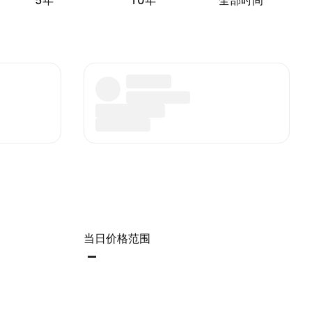
5年
10年
全部时间
当日价格范围
–