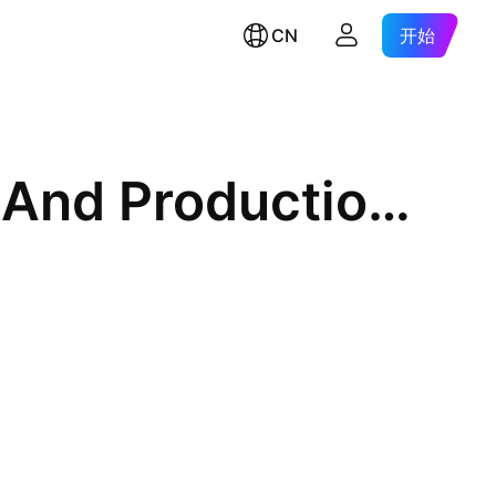
CN
开始
S&P Oil And Gas Exploration And Production Select Industry