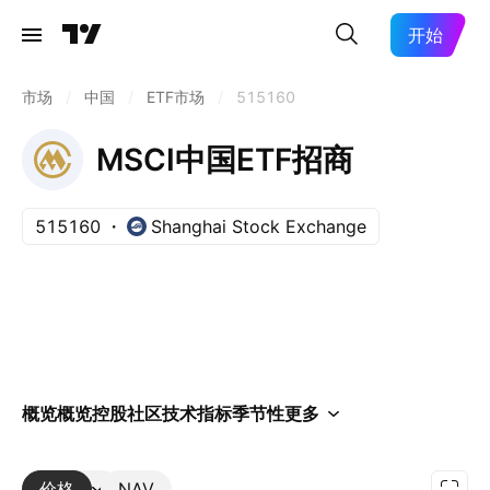
开始
市场
/
中国
/
ETF市场
/
515160
MSCI中国ETF招商
515160
Shanghai Stock Exchange
概览
概览
控股
社区
技术指标
季节性
更多
价格
更多
NAV