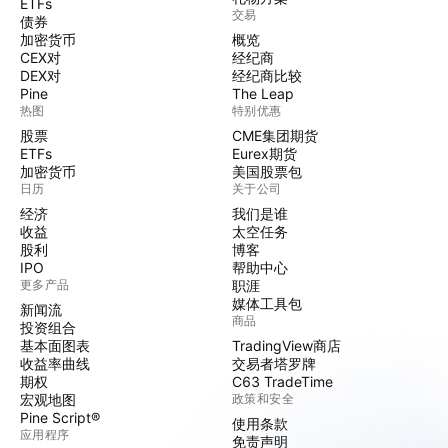
ETFs
交易
债券
加密货币
概览
CEX对
经纪商
DEX对
经纪商比较
Pine
The Leap
热图
特别优惠
股票
CME集团期货
ETFs
Eurex期货
加密货币
美国股票包
日历
关于公司
经济
我们是谁
收益
太空任务
股利
博客
IPO
帮助中心
更多产品
职涯
媒体工具包
新闻流
商品
投资组合
基本面图表
TradingView商店
收益率曲线
交易者塔罗牌
期权
C63 TradeTime
宏观地图
政策和安全
Pine Script®
使用条款
应用程序
免责声明