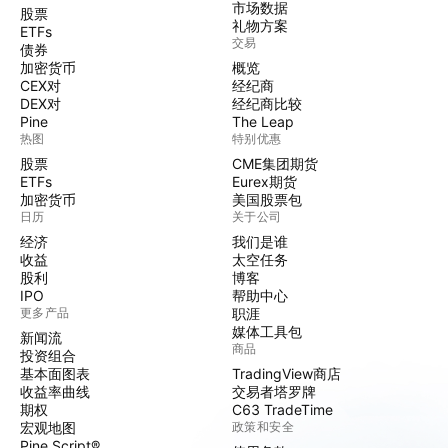
市场数据
股票
礼物方案
ETFs
交易
债券
加密货币
概览
CEX对
经纪商
DEX对
经纪商比较
Pine
The Leap
热图
特别优惠
股票
CME集团期货
ETFs
Eurex期货
加密货币
美国股票包
日历
关于公司
经济
我们是谁
收益
太空任务
股利
博客
IPO
帮助中心
更多产品
职涯
媒体工具包
新闻流
商品
投资组合
基本面图表
TradingView商店
收益率曲线
交易者塔罗牌
期权
C63 TradeTime
宏观地图
政策和安全
Pine Script®