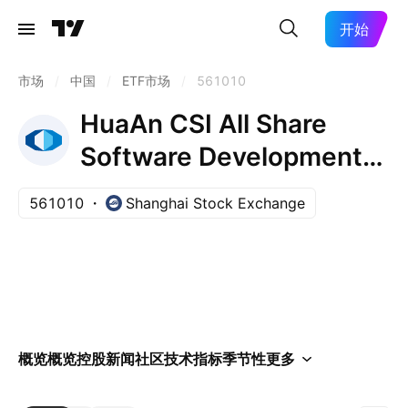
开始
市场
/
中国
/
ETF市场
/
561010
HuaAn CSI All Share
Software Development
Index Exchange Traded
561010
Shanghai Stock Exchange
Fund Units
概览
概览
控股
新闻
社区
技术指标
季节性
更多