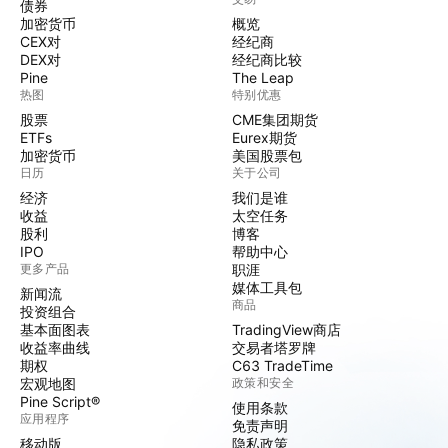
债券
加密货币
概览
CEX对
经纪商
DEX对
经纪商比较
Pine
The Leap
热图
特别优惠
股票
CME集团期货
ETFs
Eurex期货
加密货币
美国股票包
日历
关于公司
经济
我们是谁
收益
太空任务
股利
博客
IPO
帮助中心
更多产品
职涯
媒体工具包
新闻流
商品
投资组合
基本面图表
TradingView商店
收益率曲线
交易者塔罗牌
期权
C63 TradeTime
宏观地图
政策和安全
Pine Script®
使用条款
应用程序
免责声明
移动版
隐私政策