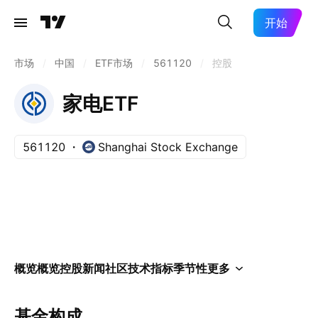
开始
市场
/
中国
/
ETF市场
/
561120
/
控股
家电ETF
561120
Shanghai Stock Exchange
概览
概览
控股
新闻
社区
技术指标
季节性
更多
基金构成