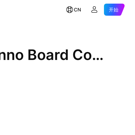
CN
开始
Yinhua SSE Science & Tech Inno Board Comp Idx Enh ETF