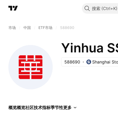
搜索
市场
/
中国
/
ETF市场
/
588690
588690
Shanghai St
概览
概览
社区
技术指标
季节性
更多