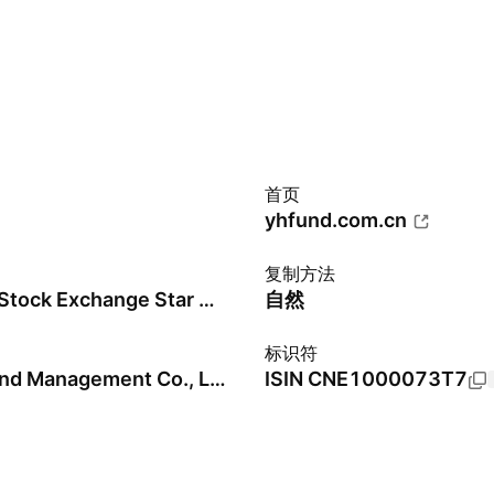
首页
yhfund.com.cn
复制方法
Shanghai Stock Exchange Star Market Composite Price Index - CNY - Benchmark TR Gross
自然
标识符
Yinhua Fund Management Co., Ltd.
ISIN
CNE1000073T7