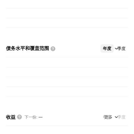
债务水平和覆盖范围
年度
更多
季度
收益
年度
更多
季度
下一份
:
—