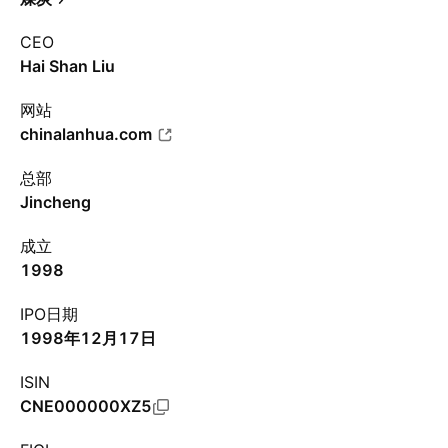
CEO
Hai Shan Liu
网站
chinalanhua.com
总部
Jincheng
成立
1998
IPO日期
1998年12月17日
ISIN
CNE000000XZ5