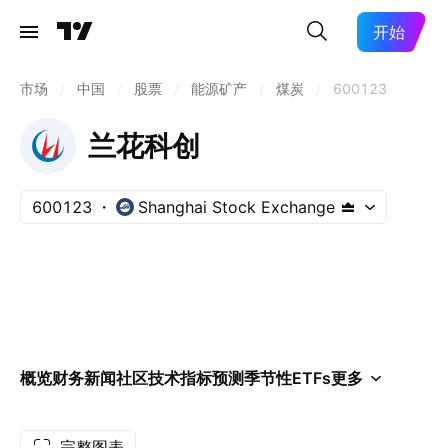
开始
市场
/
中国
/
股票
/
能源矿产
/
煤炭
/
600123
兰花科创
600123
Shanghai Stock Exchange
概览
财务
新闻
社区
技术指标
预测
季节性
ETFs
更多
完整图表