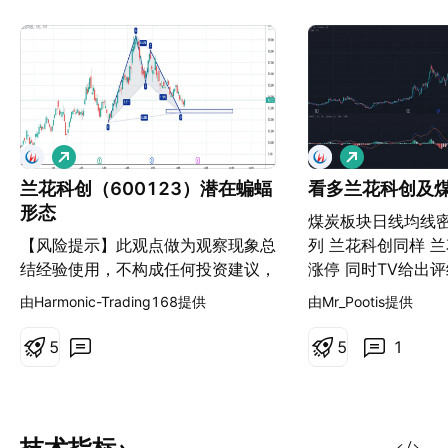
做
做
多
多
兰花科创（600123）潜在蝙蝠
看多兰花科创及
形态
煤炭板块日线均线
【风险提示】此观点做为观察现象总
列 兰花科创同样 
结经验使用，不构成任何投资建议，
涨停 同时TV给出评
跟单有风险，交易需谨慎！
由Harmonic-Trading168提供
由Mr_Pootis提供
5
5
1