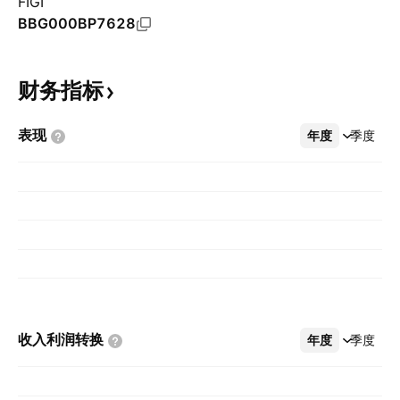
FIGI
BBG000BP7628
财务指标
表现
年度
更多
季度
收入利润转换
年度
更多
季度