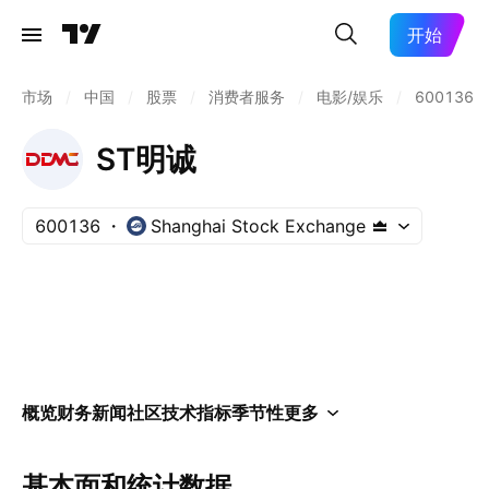
开始
市场
/
中国
/
股票
/
消费者服务
/
电影/娱乐
/
600136
ST明诚
600136
Shanghai Stock Exchange
概览
财务
新闻
社区
技术指标
季节性
更多
基本面和统计数据