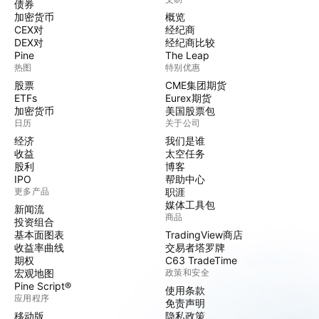
债券
加密货币
概览
CEX对
经纪商
DEX对
经纪商比较
Pine
The Leap
热图
特别优惠
股票
CME集团期货
ETFs
Eurex期货
加密货币
美国股票包
日历
关于公司
经济
我们是谁
收益
太空任务
股利
博客
IPO
帮助中心
更多产品
职涯
媒体工具包
新闻流
商品
投资组合
基本面图表
TradingView商店
收益率曲线
交易者塔罗牌
期权
C63 TradeTime
宏观地图
政策和安全
Pine Script®
使用条款
应用程序
免责声明
移动版
隐私政策