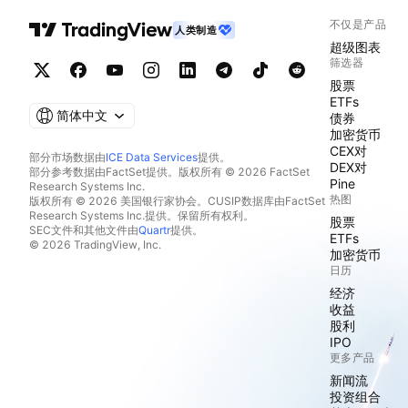
不仅是产品
人类制造
超级图表
筛选器
股票
ETFs
简体中文
债券
加密货币
CEX对
部分市场数据由
ICE Data Services
提供。
DEX对
部分参考数据由FactSet提供。版权所有 © 2026 FactSet
Pine
Research Systems Inc.
热图
版权所有 © 2026 美国银行家协会。CUSIP数据库由FactSet
Research Systems Inc.提供。保留所有权利。
股票
SEC文件和其他文件由
Quartr
提供。
ETFs
© 2026 TradingView, Inc.
加密货币
日历
经济
收益
股利
IPO
更多产品
新闻流
投资组合