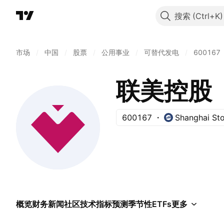
搜索
市场
/
中国
/
股票
/
公用事业
/
可替代发电
/
600167
联美控股
600167
Shanghai St
概览
财务
新闻
社区
技术指标
预测
季节性
ETFs
更多