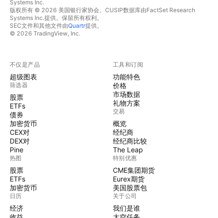
Systems Inc.
版权所有 © 2026 美国银行家协会。CUSIP数据库由FactSet Research
Systems Inc.提供。保留所有权利。
SEC文件和其他文件由
Quartr
提供。
© 2026 TradingView, Inc.
不仅是产品
工具和订阅
超级图表
功能特色
筛选器
价格
市场数据
股票
礼物方案
ETFs
交易
债券
加密货币
概览
CEX对
经纪商
DEX对
经纪商比较
Pine
The Leap
热图
特别优惠
股票
CME集团期货
ETFs
Eurex期货
加密货币
美国股票包
日历
关于公司
经济
我们是谁
收益
太空任务