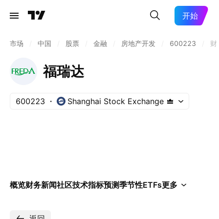
开始
市场
/
中国
/
股票
/
金融
/
房地产开发
/
600223
/
财
福瑞达
600223
Shanghai Stock Exchange
概览
财务
新闻
社区
技术指标
预测
季节性
ETFs
更多
返回