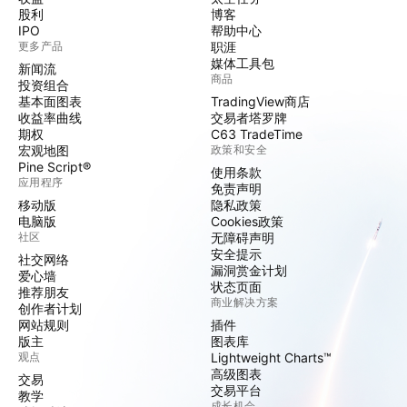
股利
博客
IPO
帮助中心
更多产品
职涯
媒体工具包
新闻流
商品
投资组合
基本面图表
TradingView商店
收益率曲线
交易者塔罗牌
期权
C63 TradeTime
宏观地图
政策和安全
Pine Script®
使用条款
应用程序
免责声明
移动版
隐私政策
电脑版
Cookies政策
社区
无障碍声明
安全提示
社交网络
漏洞赏金计划
爱心墙
状态页面
推荐朋友
商业解决方案
创作者计划
网站规则
插件
版主
图表库
观点
Lightweight Charts™
高级图表
交易
交易平台
教学
成长机会