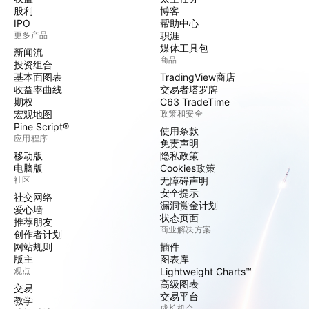
股利
博客
IPO
帮助中心
更多产品
职涯
媒体工具包
新闻流
商品
投资组合
基本面图表
TradingView商店
收益率曲线
交易者塔罗牌
期权
C63 TradeTime
宏观地图
政策和安全
Pine Script®
使用条款
应用程序
免责声明
移动版
隐私政策
电脑版
Cookies政策
社区
无障碍声明
安全提示
社交网络
漏洞赏金计划
爱心墙
状态页面
推荐朋友
商业解决方案
创作者计划
网站规则
插件
版主
图表库
观点
Lightweight Charts™
高级图表
交易
交易平台
教学
成长机会