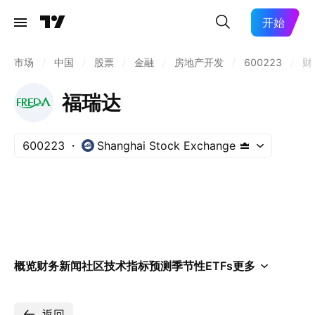
开始
市场
/
中国
/
股票
/
金融
/
房地产开发
/
600223
/
财
福瑞达
600223
Shanghai Stock Exchange
概览
财务
新闻
社区
技术指标
预测
季节性
ETFs
更多
返回