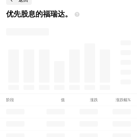
优先股息的福瑞达。
阶段
值
涨跌
涨跌幅%