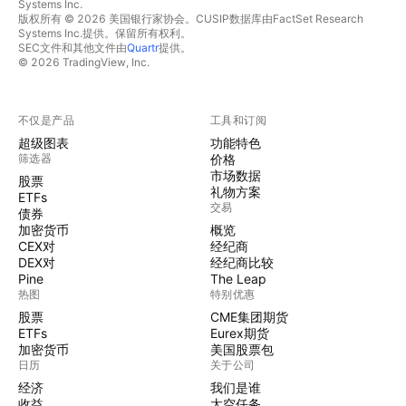
Systems Inc.
版权所有 © 2026 美国银行家协会。CUSIP数据库由FactSet Research
Systems Inc.提供。保留所有权利。
SEC文件和其他文件由
Quartr
提供。
© 2026 TradingView, Inc.
不仅是产品
工具和订阅
超级图表
功能特色
筛选器
价格
市场数据
股票
礼物方案
ETFs
交易
债券
加密货币
概览
CEX对
经纪商
DEX对
经纪商比较
Pine
The Leap
热图
特别优惠
股票
CME集团期货
ETFs
Eurex期货
加密货币
美国股票包
日历
关于公司
经济
我们是谁
收益
太空任务