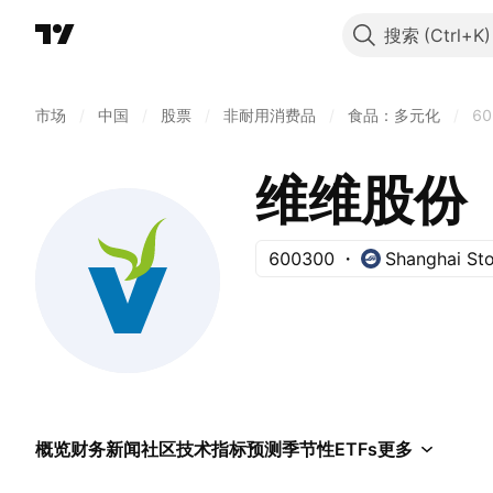
搜索
市场
/
中国
/
股票
/
非耐用消费品
/
食品：多元化
/
60
维维股份
600300
Shanghai St
概览
财务
新闻
社区
技术指标
预测
季节性
ETFs
更多