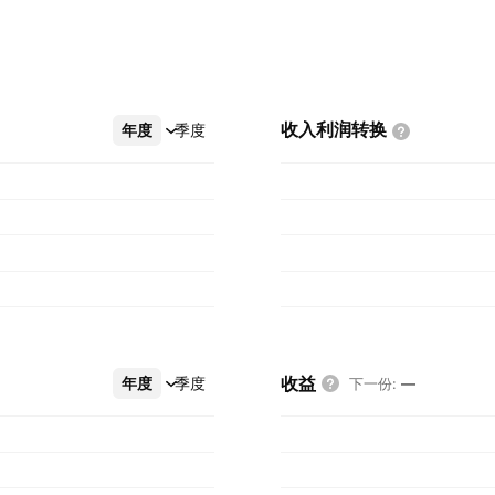
收入利润转换
年度
更多
季度
收益
年度
更多
季度
下一份
:
—