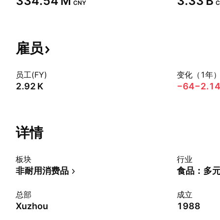
‪334.54 M‬
‪3.33 B‬
CNY
C
雇员
员工(FY)
变化（1年
‪2.92 K‬
−64
−2.1
详情
板块
行业
非耐用消费品
食品：多
总部
成立
Xuzhou
1988