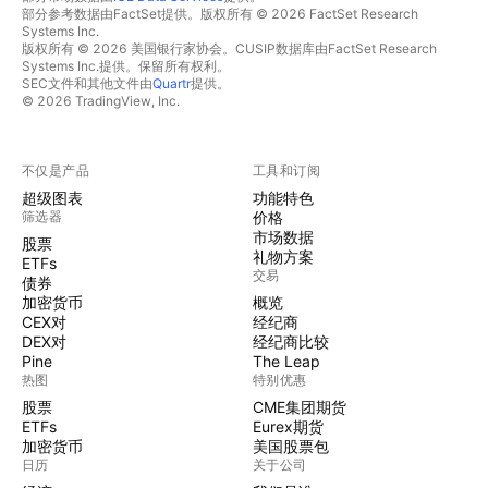
部分参考数据由FactSet提供。版权所有 © 2026 FactSet Research
Systems Inc.
版权所有 © 2026 美国银行家协会。CUSIP数据库由FactSet Research
Systems Inc.提供。保留所有权利。
SEC文件和其他文件由
Quartr
提供。
© 2026 TradingView, Inc.
不仅是产品
工具和订阅
超级图表
功能特色
筛选器
价格
市场数据
股票
礼物方案
ETFs
交易
债券
加密货币
概览
CEX对
经纪商
DEX对
经纪商比较
Pine
The Leap
热图
特别优惠
股票
CME集团期货
ETFs
Eurex期货
加密货币
美国股票包
日历
关于公司