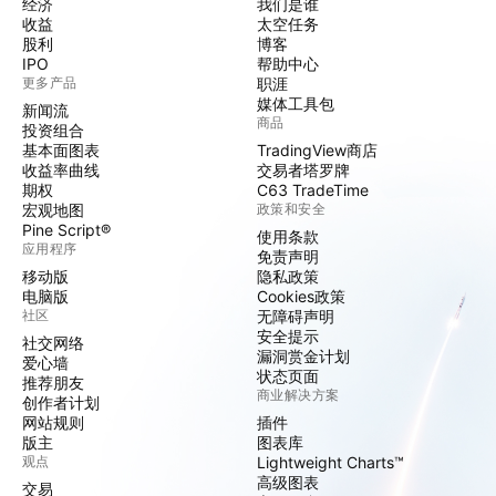
经济
我们是谁
收益
太空任务
股利
博客
IPO
帮助中心
更多产品
职涯
媒体工具包
新闻流
商品
投资组合
基本面图表
TradingView商店
收益率曲线
交易者塔罗牌
期权
C63 TradeTime
宏观地图
政策和安全
Pine Script®
使用条款
应用程序
免责声明
移动版
隐私政策
电脑版
Cookies政策
社区
无障碍声明
安全提示
社交网络
漏洞赏金计划
爱心墙
状态页面
推荐朋友
商业解决方案
创作者计划
网站规则
插件
版主
图表库
观点
Lightweight Charts™
高级图表
交易