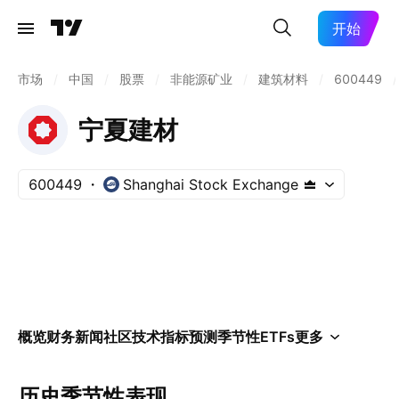
开始
市场
/
中国
/
股票
/
非能源矿业
/
建筑材料
/
600449
/
宁夏建材
600449
Shanghai Stock Exchange
概览
财务
新闻
社区
技术指标
预测
季节性
ETFs
更多
历史季节性表现