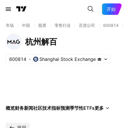
开始
市场
/
中国
/
股票
/
零售行业
/
百货公司
/
600814
/
杭州解百
600814
Shanghai Stock Exchange
概览
财务
新闻
社区
技术指标
预测
季节性
ETFs
更多
返回