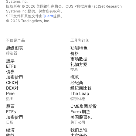
Systems Inc.
版权所有 © 2026 美国银行家协会。CUSIP数据库由FactSet Research
Systems Inc.提供。保留所有权利。
SEC文件和其他文件由
Quartr
提供。
© 2026 TradingView, Inc.
不仅是产品
工具和订阅
超级图表
功能特色
筛选器
价格
市场数据
股票
礼物方案
ETFs
交易
债券
加密货币
概览
CEX对
经纪商
DEX对
经纪商比较
Pine
The Leap
热图
特别优惠
股票
CME集团期货
ETFs
Eurex期货
加密货币
美国股票包
日历
关于公司
经济
我们是谁
收益
太空任务