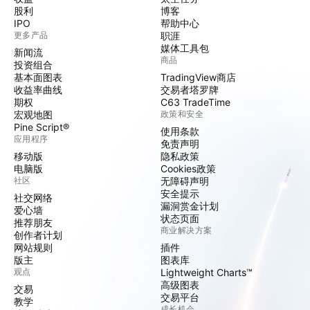
股利
博客
IPO
帮助中心
更多产品
职涯
媒体工具包
新闻流
商品
投资组合
基本面图表
TradingView商店
收益率曲线
交易者塔罗牌
期权
C63 TradeTime
宏观地图
政策和安全
Pine Script®
使用条款
应用程序
免责声明
移动版
隐私政策
电脑版
Cookies政策
社区
无障碍声明
安全提示
社交网络
漏洞赏金计划
爱心墙
状态页面
推荐朋友
商业解决方案
创作者计划
网站规则
插件
版主
图表库
观点
Lightweight Charts™
高级图表
交易
交易平台
教学
成长机会