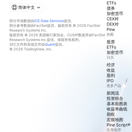
ETFs
简体中文
债券
加密货币
CEX对
部分市场数据由
ICE Data Services
提供。
DEX对
部分参考数据由FactSet提供。版权所有 © 2026 FactSet
Pine
Research Systems Inc.
热图
版权所有 © 2026 美国银行家协会。CUSIP数据库由FactSet
Research Systems Inc.提供。保留所有权利。
股票
SEC文件和其他文件由
Quartr
提供。
ETFs
© 2026 TradingView, Inc.
加密货币
日历
经济
收益
股利
IPO
更多产品
新闻流
投资组合
基本面图表
收益率曲线
期权
宏观地图
Pine Script®
应用程序