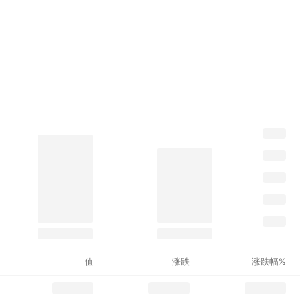
值
涨跌
涨跌幅%