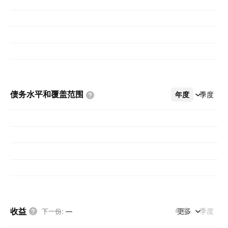
债务水平和覆盖范围
年度
更多
季度
收益
年度
更多
季度
下一份
:
—