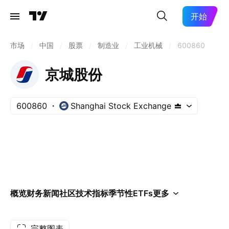
开始
市场
/
中国
/
股票
/
制造业
/
工业机械
/
600860
京城股份
600860
Shanghai Stock Exchange
概览
财务
新闻
社区
技术指标
季节性
ETFs
更多
完整图表