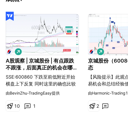
做
做
多
多
A股观察 | 京城股份 | 有点跟跌
京城股份（600
不跟涨，后面真正的机会在哪
态
里？
SSE:600860 下跌至前低附近开始
【风险提示】此观
横盘上下反复 同时这里的确也比较
易机会和总结经验
符合低风险的位置 可以尝试进行等
投资建议，跟单有
由BevinZhu-TradingEasy提供
由Harmonic-Tradin
待机会入场 但是 由于此刻形态呈现
慎！
明显走弱 且自研的动量趋势指标 并
1
0
1
2
没有呈现多头 且刚刚发布的季度报
表也没有什么亮点 所以这里我会继
续观望 或者采取小仓位入场 参考盈