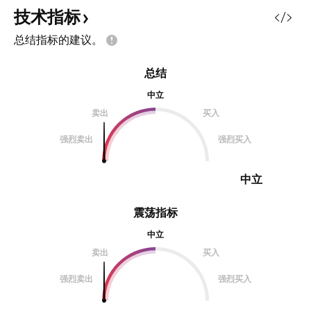
亏比如图 值得一提，新的趋势指标
技术指标
显示 在11.1是个绝佳的抄底位置 但
总结指标的建议。
目前政策面刺激 短期未必会跌到那
儿 后面保持持续观察
总结
————————————————
————————————————
中立
—————————————— 如
卖出
买入
果觉得我的观点对你有帮助，欢迎关
强烈卖出
强烈买入
注，共同交流 创作不易，感谢点赞
激励
中立
震荡指标
中立
卖出
买入
强烈卖出
强烈买入