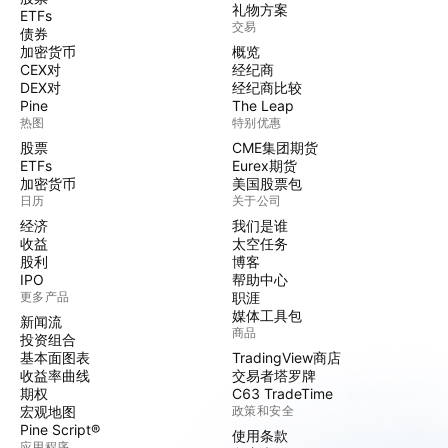
礼物方案
ETFs
交易
债券
加密货币
概览
CEX对
经纪商
DEX对
经纪商比较
Pine
The Leap
热图
特别优惠
股票
CME集团期货
ETFs
Eurex期货
加密货币
美国股票包
日历
关于公司
经济
我们是谁
收益
太空任务
股利
博客
IPO
帮助中心
更多产品
职涯
媒体工具包
新闻流
商品
投资组合
基本面图表
TradingView商店
收益率曲线
交易者塔罗牌
期权
C63 TradeTime
宏观地图
政策和安全
Pine Script®
使用条款
应用程序