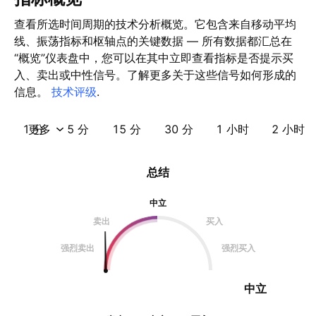
查看所选时间周期的技术分析概览。它包含来自移动平均
线、振荡指标和枢轴点的关键数据 — 所有数据都汇总在
“概览”仪表盘中，您可以在其中立即查看指标是否提示买
入、卖出或中性信号。了解更多关于这些信号如何形成的
信息。
技术评级
.
1 分
更多
5 分
15 分
30 分
1 小时
2 小时
总结
中立
卖出
买入
强烈卖出
强烈买入
中立