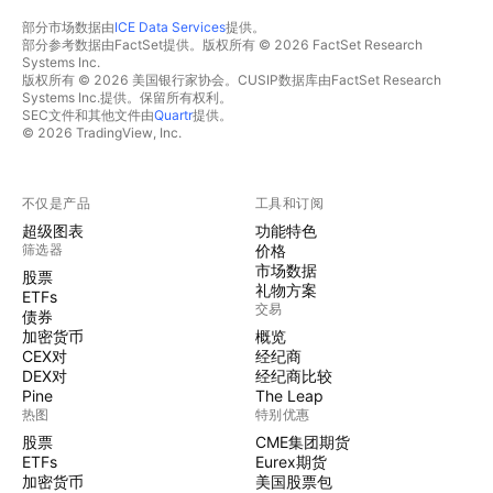
部分市场数据由
ICE Data Services
提供。
部分参考数据由FactSet提供。版权所有 © 2026 FactSet Research
Systems Inc.
版权所有 © 2026 美国银行家协会。CUSIP数据库由FactSet Research
Systems Inc.提供。保留所有权利。
SEC文件和其他文件由
Quartr
提供。
© 2026 TradingView, Inc.
不仅是产品
工具和订阅
超级图表
功能特色
筛选器
价格
市场数据
股票
礼物方案
ETFs
交易
债券
加密货币
概览
CEX对
经纪商
DEX对
经纪商比较
Pine
The Leap
热图
特别优惠
股票
CME集团期货
ETFs
Eurex期货
加密货币
美国股票包