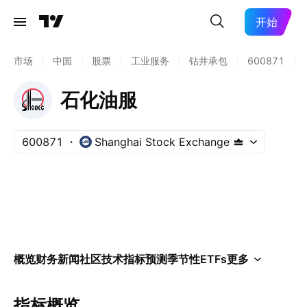
开始
市场
/
中国
/
股票
/
工业服务
/
钻井承包
/
600871
/
石化油服
600871
Shanghai Stock Exchange
概览
财务
新闻
社区
技术指标
预测
季节性
ETFs
更多
指标概览