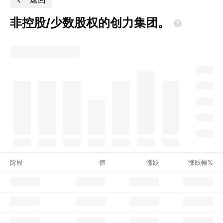
非控股/少数股权的创力集团。
阶段
值
涨跌
涨跌幅%