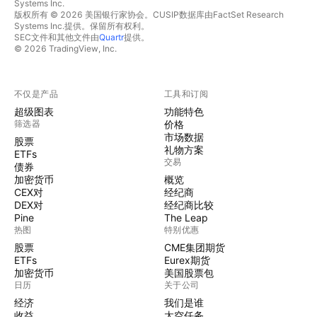
Systems Inc.
版权所有 © 2026 美国银行家协会。CUSIP数据库由FactSet Research
Systems Inc.提供。保留所有权利。
SEC文件和其他文件由
Quartr
提供。
© 2026 TradingView, Inc.
不仅是产品
工具和订阅
超级图表
功能特色
筛选器
价格
市场数据
股票
礼物方案
ETFs
交易
债券
加密货币
概览
CEX对
经纪商
DEX对
经纪商比较
Pine
The Leap
热图
特别优惠
股票
CME集团期货
ETFs
Eurex期货
加密货币
美国股票包
日历
关于公司
经济
我们是谁
收益
太空任务