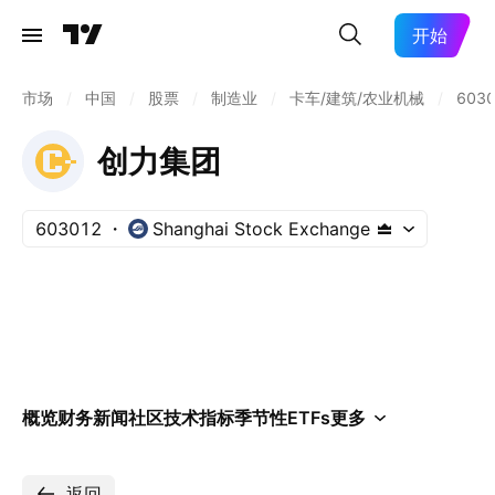
开始
市场
/
中国
/
股票
/
制造业
/
卡车/建筑/农业机械
/
603
创力集团
603012
Shanghai Stock Exchange
概览
财务
新闻
社区
技术指标
季节性
ETFs
更多
返回