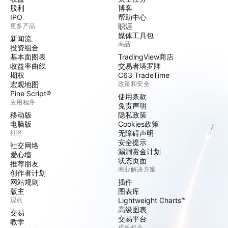
股利
博客
IPO
帮助中心
更多产品
职涯
媒体工具包
新闻流
商品
投资组合
基本面图表
TradingView商店
收益率曲线
交易者塔罗牌
期权
C63 TradeTime
宏观地图
政策和安全
Pine Script®
使用条款
应用程序
免责声明
移动版
隐私政策
电脑版
Cookies政策
社区
无障碍声明
安全提示
社交网络
漏洞赏金计划
爱心墙
状态页面
推荐朋友
商业解决方案
创作者计划
网站规则
插件
版主
图表库
观点
Lightweight Charts™
高级图表
交易
交易平台
教学
成长机会