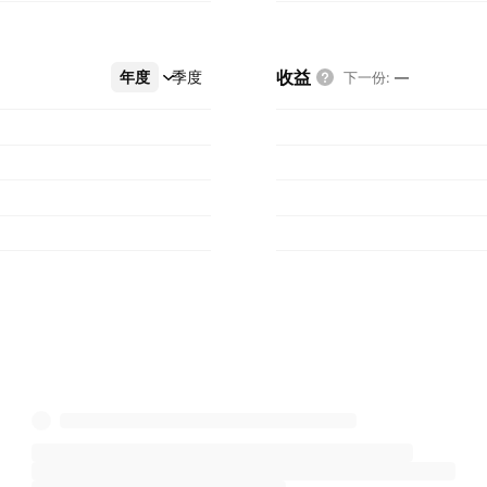
收益
年度
更多
季度
下一份
:
—