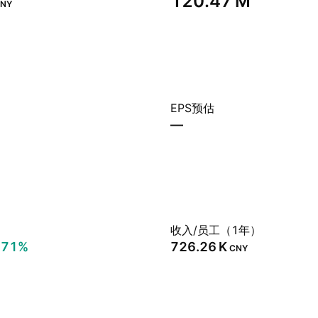
‪120.47 M‬
NY
EPS预估
—
）
收入/员工（1年）
.71%
‪726.26 K‬
CNY