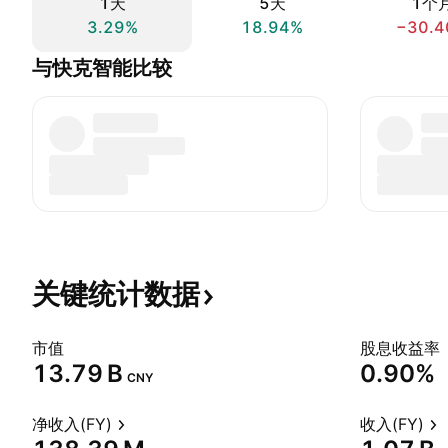
1天
5天
1个
3.29%
18.94%
−30.4
与快克智能比较
关键统计数据
市值
股息收益率
‪13.79 B‬
0.90%
CNY
净收入(FY)
收入(FY)