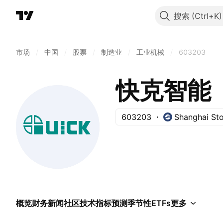
搜索
市场
/
中国
/
股票
/
制造业
/
工业机械
/
603203
快克智能
603203
Shanghai St
概览
财务
新闻
社区
技术指标
预测
季节性
ETFs
更多