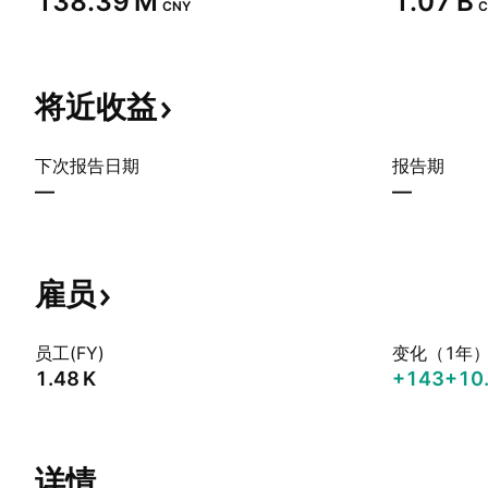
‪138.39 M‬
‪1.07 B‬
CNY
C
将近收益
下次报告日期
报告期
—
—
雇员
员工(FY)
变化（1年
‪1.48 K‬
+143
+10
详情