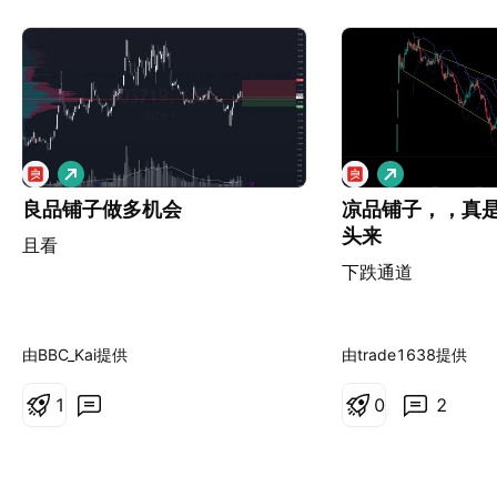
做
做
多
多
良品铺子做多机会
凉品铺子，，真
头来
且看
下跌通道
由BBC_Kai提供
由trade1638提供
1
0
2