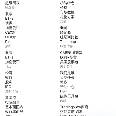
超级图表
功能特色
筛选器
价格
市场数据
股票
礼物方案
ETFs
交易
债券
加密货币
概览
CEX对
经纪商
DEX对
经纪商比较
Pine
The Leap
热图
特别优惠
股票
CME集团期货
ETFs
Eurex期货
加密货币
美国股票包
日历
关于公司
经济
我们是谁
收益
太空任务
股利
博客
IPO
帮助中心
更多产品
职涯
媒体工具包
新闻流
商品
投资组合
基本面图表
TradingView商店
收益率曲线
交易者塔罗牌