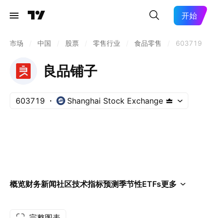
开始
市场
/
中国
/
股票
/
零售行业
/
食品零售
/
603719
良品铺子
603719
Shanghai Stock Exchange
概览
财务
新闻
社区
技术指标
预测
季节性
ETFs
更多
完整图表