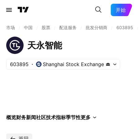
开始
市场
/
中国
/
股票
/
配送服务
/
批发分销商
/
603895
/
天永智能
603895
Shanghai Stock Exchange
概览
财务
新闻
社区
技术指标
季节性
更多
返回