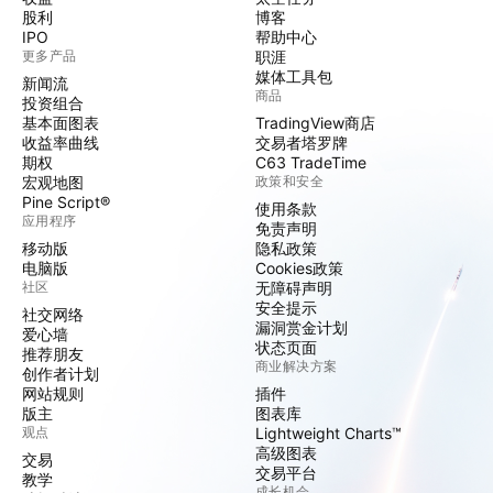
股利
博客
IPO
帮助中心
更多产品
职涯
媒体工具包
新闻流
商品
投资组合
基本面图表
TradingView商店
收益率曲线
交易者塔罗牌
期权
C63 TradeTime
宏观地图
政策和安全
Pine Script®
使用条款
应用程序
免责声明
移动版
隐私政策
电脑版
Cookies政策
社区
无障碍声明
安全提示
社交网络
漏洞赏金计划
爱心墙
状态页面
推荐朋友
商业解决方案
创作者计划
网站规则
插件
版主
图表库
观点
Lightweight Charts™
高级图表
交易
交易平台
教学
成长机会