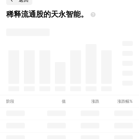
稀释流通股的天永智能。
阶段
值
涨跌
涨跌幅%