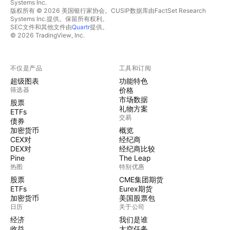
Systems Inc.
版权所有 © 2026 美国银行家协会。CUSIP数据库由FactSet Research
Systems Inc.提供。保留所有权利。
SEC文件和其他文件由
Quartr
提供。
© 2026 TradingView, Inc.
不仅是产品
工具和订阅
超级图表
功能特色
筛选器
价格
市场数据
股票
礼物方案
ETFs
交易
债券
加密货币
概览
CEX对
经纪商
DEX对
经纪商比较
Pine
The Leap
热图
特别优惠
股票
CME集团期货
ETFs
Eurex期货
加密货币
美国股票包
日历
关于公司
经济
我们是谁
收益
太空任务