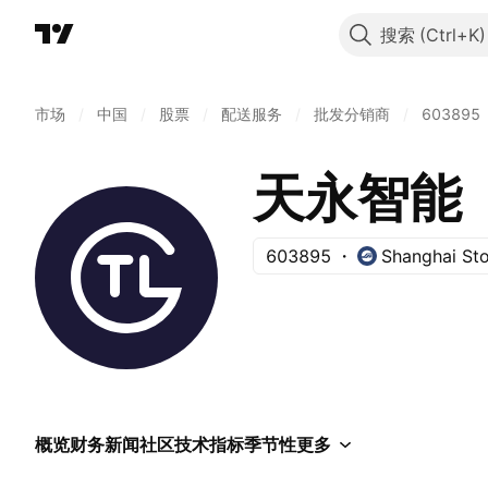
搜索
市场
/
中国
/
股票
/
配送服务
/
批发分销商
/
603895
天永智能
603895
Shanghai St
概览
财务
新闻
社区
技术指标
季节性
更多