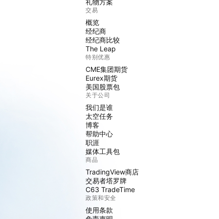
礼物方案
交易
概览
经纪商
经纪商比较
The Leap
特别优惠
CME集团期货
Eurex期货
美国股票包
关于公司
我们是谁
太空任务
博客
帮助中心
职涯
媒体工具包
商品
TradingView商店
交易者塔罗牌
C63 TradeTime
政策和安全
使用条款
免责声明