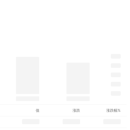
值
涨跌
涨跌幅%