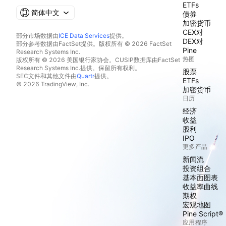
ETFs
简体中文
债券
加密货币
CEX对
部分市场数据由
ICE Data Services
提供。
DEX对
部分参考数据由FactSet提供。版权所有 © 2026 FactSet
Pine
Research Systems Inc.
热图
版权所有 © 2026 美国银行家协会。CUSIP数据库由FactSet
Research Systems Inc.提供。保留所有权利。
股票
SEC文件和其他文件由
Quartr
提供。
ETFs
© 2026 TradingView, Inc.
加密货币
日历
经济
收益
股利
IPO
更多产品
新闻流
投资组合
基本面图表
收益率曲线
期权
宏观地图
Pine Script®
应用程序