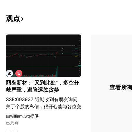
观点
做
空
丽岛新材：“又到此处”，多空分
查看所
歧严重，避险远胜贪婪
SSE:603937 近期收到有朋友询问
关于个股的私信，很开心能与各位交
流，共同进步。只要时间允许，我会
由william_wq提供
陆续分享我对相应标的的看法。 ⚠️
已更新
风险提示： 我的逻辑仅供推演参