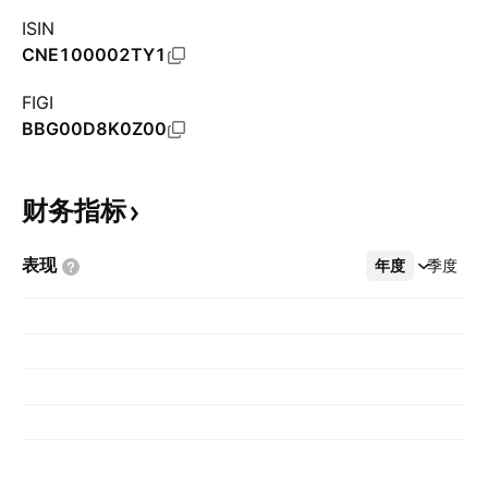
ISIN
CNE100002TY1
FIGI
BBG00D8K0Z00
财务指标
表现
年度
更多
季度