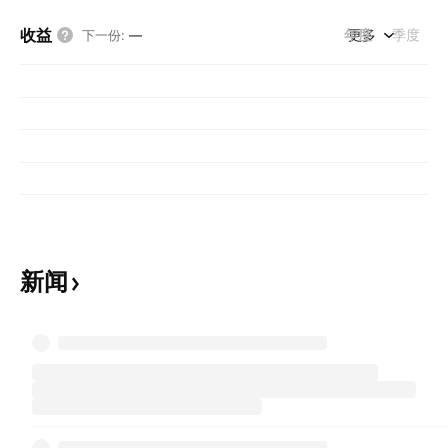
收益
年度
更多
季度
下一份
:
—
新闻