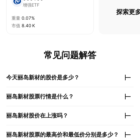
增强ETF
探索更多
重量
0.07%
市值
‪8.40 K‬
常见问题解答
今天
丽岛新材
的股价是多少？
丽岛新材
股票行情是什么？
丽岛新材
股价在上涨吗？
丽岛新材
股票的最高价和最低价分别是多少？