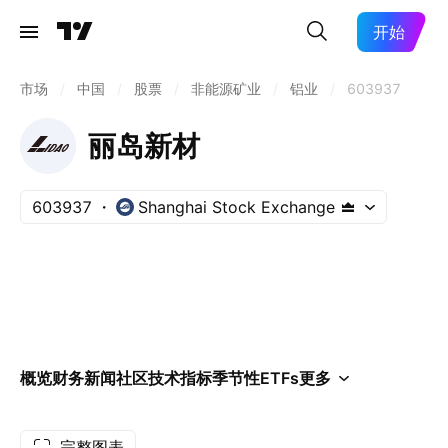
开始
市场
/
中国
/
股票
/
非能源矿业
/
铝业
/
603937
丽岛新材
603937
Shanghai Stock Exchange
概览
财务
新闻
社区
技术指标
季节性
ETFs
更多
完整图表