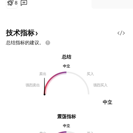
考，绝非交易建议。交易是极其个人
8
的修行，任何时候都不可盲从。 我
更希望大家把我的思路与自己的复盘
进行对比。如果逻辑产生“共振”，往
往意味着我们捕捉到了市场的某种共
技术指标
识，概率自然会更高。独立思考 +
总结指标的建议。
逻辑共振，才是交易的长久之道 核
心观点： 偏空。 操作建议： 持仓者
总结
注意风险，建议逢高有序撤退；持币
者暂行观望，不接飞刀，有效突破再
中立
追不迟。 主要逻辑 消息面催化股价
卖出
买入
上涨，但基本面尚未跟上 量能过大
强烈卖出
强烈买入
中立
震荡指标
中立