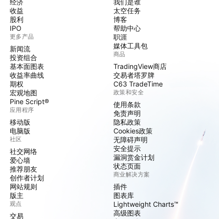
经济
我们是谁
收益
太空任务
股利
博客
IPO
帮助中心
更多产品
职涯
媒体工具包
新闻流
商品
投资组合
基本面图表
TradingView商店
收益率曲线
交易者塔罗牌
期权
C63 TradeTime
宏观地图
政策和安全
Pine Script®
使用条款
应用程序
免责声明
移动版
隐私政策
电脑版
Cookies政策
社区
无障碍声明
安全提示
社交网络
漏洞赏金计划
爱心墙
状态页面
推荐朋友
商业解决方案
创作者计划
网站规则
插件
版主
图表库
观点
Lightweight Charts™
高级图表
交易