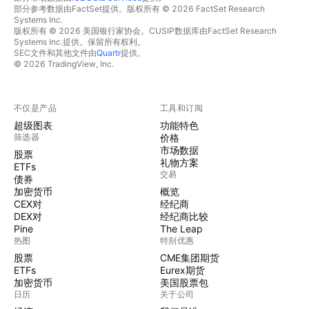
部分参考数据由FactSet提供。版权所有 © 2026 FactSet Research
Systems Inc.
版权所有 © 2026 美国银行家协会。CUSIP数据库由FactSet Research
Systems Inc.提供。保留所有权利。
SEC文件和其他文件由
Quartr
提供。
© 2026 TradingView, Inc.
不仅是产品
工具和订阅
超级图表
功能特色
筛选器
价格
市场数据
股票
礼物方案
ETFs
交易
债券
加密货币
概览
CEX对
经纪商
DEX对
经纪商比较
Pine
The Leap
热图
特别优惠
股票
CME集团期货
ETFs
Eurex期货
加密货币
美国股票包
日历
关于公司