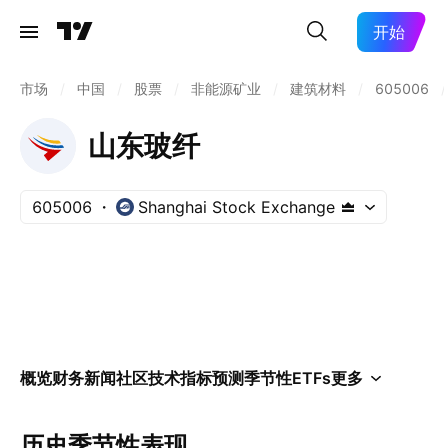
开始
市场
/
中国
/
股票
/
非能源矿业
/
建筑材料
/
605006
/
山东玻纤
605006
Shanghai Stock Exchange
概览
财务
新闻
社区
技术指标
预测
季节性
ETFs
更多
历史季节性表现