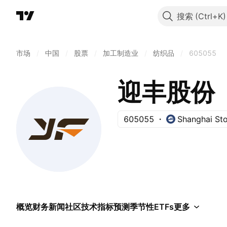
搜索
市场
/
中国
/
股票
/
加工制造业
/
纺织品
/
605055
迎丰股份
605055
Shanghai St
概览
财务
新闻
社区
技术指标
预测
季节性
ETFs
更多