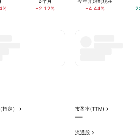
月
6个月
今年开始到现在
4%
−2.12%
−4.44%
2
（指定）
市盈率(TTM)
—
流通股