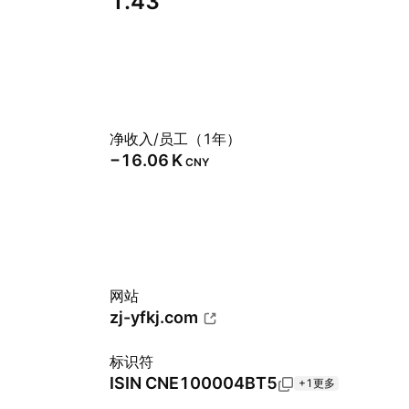
1.43
净收入/员工（1年）
‪−16.06 K‬
CNY
网站
zj-yfkj.com
标识符
ISIN
CNE100004BT5
+1更多