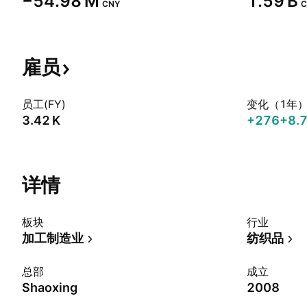
‪−54.98 M‬
‪1.59 B‬
CNY
C
雇员
员工(FY)
变化（1年
‪3.42 K‬
+276
+8.
详情
板块
行业
加工制造业
纺织品
总部
成立
Shaoxing
2008