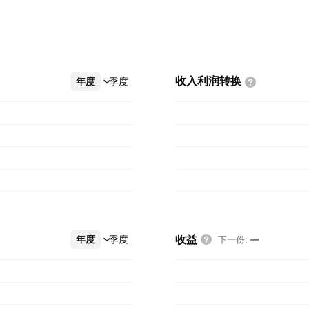
收入利润转换
年度
更多
季度
收益
年度
更多
季度
下一份
:
—