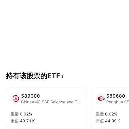
持有该股票的ETF
589000
589680
ChinaAMC SSE Science and Technology Innovation Board Composite Index ETF Units
重量
0.02%
重量
0.02%
市值
‪49.71 K‬
市值
‪44.39 K‬