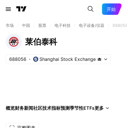
开始
市场
/
中国
/
股票
/
电子科技
/
电子设备/仪器
/
688056
莱伯泰科
688056
Shanghai Stock Exchange
概览
财务
新闻
社区
技术指标
预测
季节性
ETFs
更多
完整图表