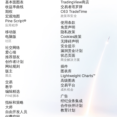
基本面图表
TradingView商店
收益率曲线
交易者塔罗牌
期权
C63 TradeTime
宏观地图
政策和安全
Pine Script®
使用条款
应用程序
免责声明
移动版
隐私政策
电脑版
Cookies政策
社区
无障碍声明
安全提示
社交网络
漏洞赏金计划
爱心墙
状态页面
推荐朋友
商业解决方案
创作者计划
网站规则
插件
版主
图表库
观点
Lightweight Charts™
高级图表
交易
交易平台
教学
成长机会
编辑精选
PINE脚本
广告
经纪业务集成
指标和策略
合作伙伴计划
大师
教育计划
自由开发人员
付费空间