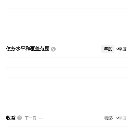
债务水平和覆盖范围
年度
更多
季度
收益
年度
更多
季度
下一份
:
—