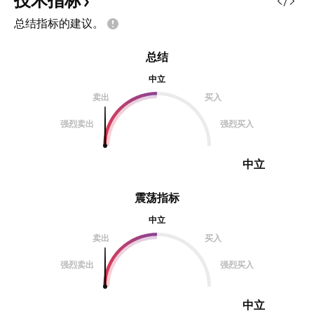
技术指标
半仓，推保护或者全走 目标4：
总结指标的建议。
2024-4-16
总结
中立
卖出
买入
强烈卖出
强烈买入
中立
震荡指标
中立
卖出
买入
强烈卖出
强烈买入
中立