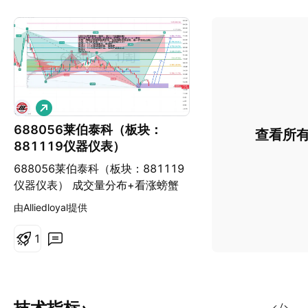
做
多
688056莱伯泰科（板块：
查看所
881119仪器仪表）
688056莱伯泰科（板块：881119
仪器仪表） 成交量分布+看涨螃蟹
+谐波嵌套+需求区+看涨pinbar=做
由Alliedloyal提供
多 方案：周线已经回踩进需求区，
在日线找信号进场，进一步优化止
1
损。 入场：22.58 止损：17.77，
止损空间=4.81 目标1：35.14近减
半仓，推保护 目标2：47.54附近减
半仓，推保护 目标3：70.58附近减