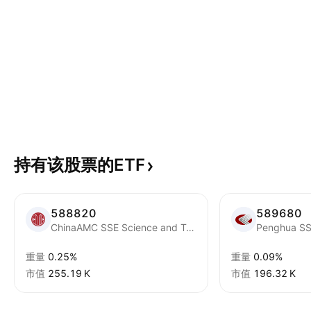
持有该股票的ETF
588820
589680
ChinaAMC SSE Science and Technology Innovation Board 200 Index Exchange Traded Fund Units
重量
0.25%
重量
0.09%
市值
‪255.19 K‬
市值
‪196.32 K‬