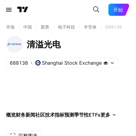
开始
市场
/
中国
/
股票
/
电子科技
/
半导体
/
688138
清溢光电
688138
Shanghai Stock Exchange
概览
财务
新闻
社区
技术指标
预测
季节性
ETFs
更多
完整图表