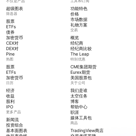
不仅是产品
工具和订阅
超级图表
功能特色
筛选器
价格
市场数据
股票
礼物方案
ETFs
交易
债券
加密货币
概览
CEX对
经纪商
DEX对
经纪商比较
Pine
The Leap
热图
特别优惠
股票
CME集团期货
ETFs
Eurex期货
加密货币
美国股票包
日历
关于公司
经济
我们是谁
收益
太空任务
股利
博客
IPO
帮助中心
更多产品
职涯
媒体工具包
新闻流
商品
投资组合
基本面图表
TradingView商店
收益率曲线
交易者塔罗牌