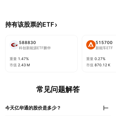
持有该股票的ETF
588830
515700
科创新能源ETF鹏华
新能车ETF
重量
1.47%
重量
0.27%
市值
‪2.43 M‬
市值
‪870.12 K‬
常见问题解答
今天
亿华通
的股价是多少？