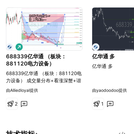
做
多
688339亿华通 （板块：
亿华通 多
881120电力设备）
亿华通 多
688339亿华通 （板块：881120电
力设备） 成交量分布+看涨深蟹+谐
波嵌套+看涨pinbar=做多 周线回踩
由Alliedloyal提供
由yaodoodoo提供
需求区，在日线找信号进场，可现价
做多 入场：33.75 止损：27.1 止损
2
1
空间=6.65 目标1： 80.7减半仓，
推保护 目标2： 113.82减半仓，推
保护 目标3： 151.42减半仓，推保
护或者全走 目标4： 减半仓，推保