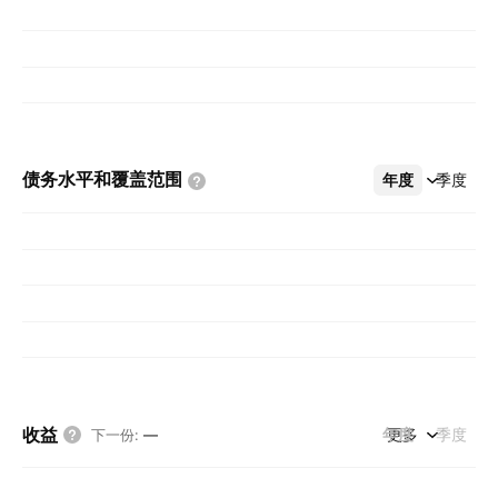
债务水平和覆盖范围
年度
更多
季度
收益
年度
更多
季度
下一份
:
—