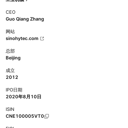
CEO
Guo Qiang Zhang
网站
sinohytec.com
总部
Beijing
成立
2012
IPO日期
2020年8月10日
ISIN
CNE100005VT0