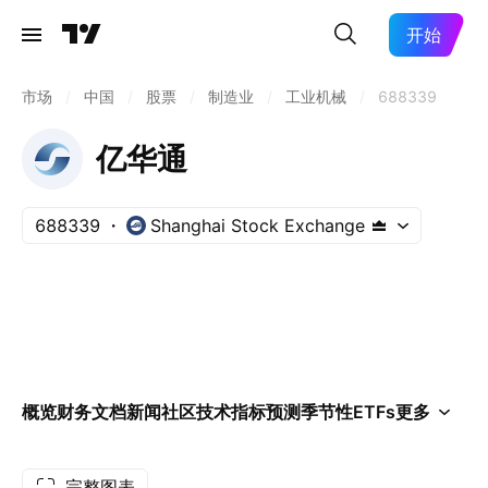
开始
市场
/
中国
/
股票
/
制造业
/
工业机械
/
688339
亿华通
688339
Shanghai Stock Exchange
概览
财务
文档
新闻
社区
技术指标
预测
季节性
ETFs
更多
完整图表