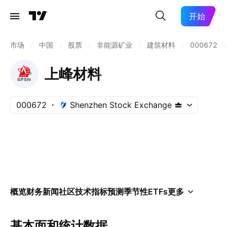
开始
市场
/
中国
/
股票
/
非能源矿业
/
建筑材料
/
000672
/
上峰材料
000672
Shenzhen Stock Exchange
概览
财务
新闻
社区
技术指标
预测
季节性
ETFs
更多
基本面和统计数据