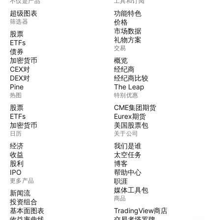
不仅是产品
工具和订阅
超级图表
功能特色
筛选器
价格
市场数据
股票
礼物方案
ETFs
交易
债券
加密货币
概览
CEX对
经纪商
DEX对
经纪商比较
Pine
The Leap
热图
特别优惠
股票
CME集团期货
ETFs
Eurex期货
加密货币
美国股票包
日历
关于公司
经济
我们是谁
收益
太空任务
股利
博客
IPO
帮助中心
更多产品
职涯
媒体工具包
新闻流
商品
投资组合
基本面图表
TradingView商店
收益率曲线
交易者塔罗牌