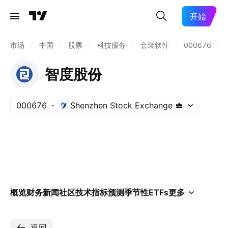
开始
市场
/
中国
/
股票
/
科技服务
/
套装软件
/
000676
/
智度股份
000676
Shenzhen Stock Exchange
概览
财务
新闻
社区
技术指标
预测
季节性
ETFs
更多
返回