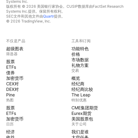
Systems Inc.
版权所有 © 2026 美国银行家协会。CUSIP数据库由FactSet Research
Systems Inc.提供。保留所有权利。
SEC文件和其他文件由
Quartr
提供。
© 2026 TradingView, Inc.
不仅是产品
工具和订阅
超级图表
功能特色
筛选器
价格
市场数据
股票
礼物方案
ETFs
交易
债券
加密货币
概览
CEX对
经纪商
DEX对
经纪商比较
Pine
The Leap
热图
特别优惠
股票
CME集团期货
ETFs
Eurex期货
加密货币
美国股票包
日历
关于公司
经济
我们是谁
收益
太空任务