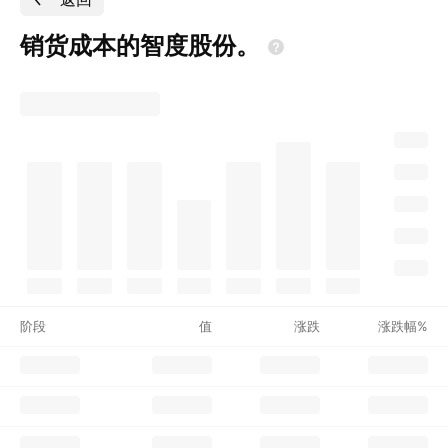
销货成本的智度股份。
阶段
值
涨跌
涨跌幅%