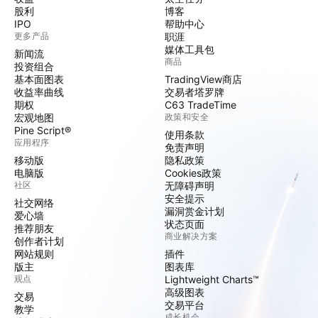
股利
博客
IPO
帮助中心
更多产品
职涯
媒体工具包
新闻流
商品
投资组合
基本面图表
TradingView商店
收益率曲线
交易者塔罗牌
期权
C63 TradeTime
宏观地图
政策和安全
Pine Script®
使用条款
应用程序
免责声明
移动版
隐私政策
电脑版
Cookies政策
社区
无障碍声明
安全提示
社交网络
漏洞赏金计划
爱心墙
状态页面
推荐朋友
商业解决方案
创作者计划
网站规则
插件
版主
图表库
观点
Lightweight Charts™
高级图表
交易
交易平台
教学
成长机会