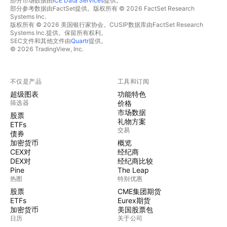
部分市场数据由
ICE Data Services
提供。
部分参考数据由FactSet提供。版权所有 © 2026 FactSet Research
Systems Inc.
版权所有 © 2026 美国银行家协会。CUSIP数据库由FactSet Research
Systems Inc.提供。保留所有权利。
SEC文件和其他文件由
Quartr
提供。
© 2026 TradingView, Inc.
不仅是产品
工具和订阅
超级图表
功能特色
筛选器
价格
市场数据
股票
礼物方案
ETFs
交易
债券
加密货币
概览
CEX对
经纪商
DEX对
经纪商比较
Pine
The Leap
热图
特别优惠
股票
CME集团期货
ETFs
Eurex期货
加密货币
美国股票包
日历
关于公司