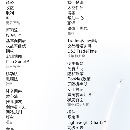
经济
我们是谁
收益
太空任务
股利
博客
IPO
帮助中心
更多产品
职涯
媒体工具包
新闻流
商品
投资组合
基本面图表
TradingView商店
收益率曲线
交易者塔罗牌
期权
C63 TradeTime
宏观地图
政策和安全
Pine Script®
使用条款
应用程序
免责声明
移动版
隐私政策
电脑版
Cookies政策
社区
无障碍声明
安全提示
社交网络
漏洞赏金计划
爱心墙
状态页面
推荐朋友
商业解决方案
创作者计划
网站规则
插件
版主
图表库
观点
Lightweight Charts™
高级图表
交易