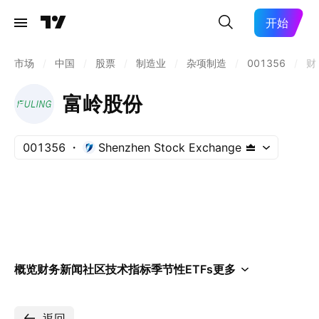
开始
市场
/
中国
/
股票
/
制造业
/
杂项制造
/
001356
/
财
富岭股份
001356
Shenzhen Stock Exchange
概览
财务
新闻
社区
技术指标
季节性
ETFs
更多
返回