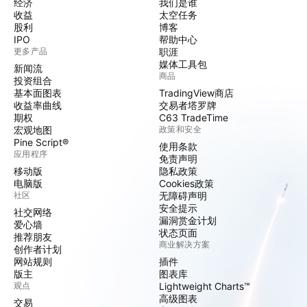
经济
我们是谁
收益
太空任务
股利
博客
IPO
帮助中心
更多产品
职涯
媒体工具包
新闻流
商品
投资组合
基本面图表
TradingView商店
收益率曲线
交易者塔罗牌
期权
C63 TradeTime
宏观地图
政策和安全
Pine Script®
使用条款
应用程序
免责声明
移动版
隐私政策
电脑版
Cookies政策
社区
无障碍声明
安全提示
社交网络
漏洞赏金计划
爱心墙
状态页面
推荐朋友
商业解决方案
创作者计划
网站规则
插件
版主
图表库
观点
Lightweight Charts™
高级图表
交易