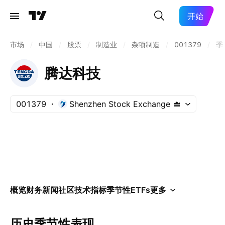
开始
市场
/
中国
/
股票
/
制造业
/
杂项制造
/
001379
/
季
腾达科技
001379
Shenzhen Stock Exchange
概览
财务
新闻
社区
技术指标
季节性
ETFs
更多
历史季节性表现