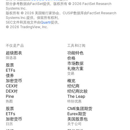
部分参考数据由FactSet提供。版权所有 © 2026 FactSet Research
Systems Inc.
版权所有 © 2026 美国银行家协会。CUSIP数据库由FactSet Research
Systems Inc.提供。保留所有权利。
SEC文件和其他文件由
Quartr
提供。
© 2026 TradingView, Inc.
不仅是产品
工具和订阅
超级图表
功能特色
筛选器
价格
市场数据
股票
礼物方案
ETFs
交易
债券
加密货币
概览
CEX对
经纪商
DEX对
经纪商比较
Pine
The Leap
热图
特别优惠
股票
CME集团期货
ETFs
Eurex期货
加密货币
美国股票包
日历
关于公司