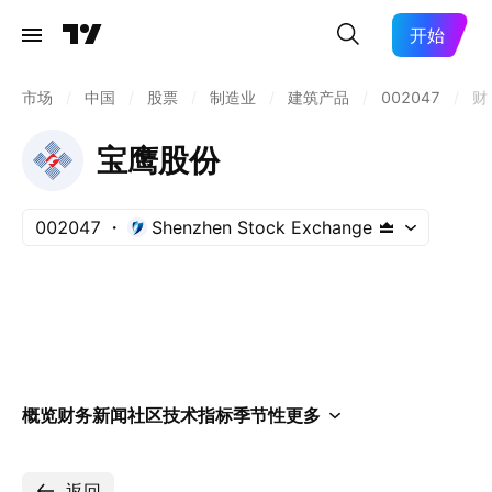
开始
市场
/
中国
/
股票
/
制造业
/
建筑产品
/
002047
/
财
宝鹰股份
002047
Shenzhen Stock Exchange
概览
财务
新闻
社区
技术指标
季节性
更多
返回