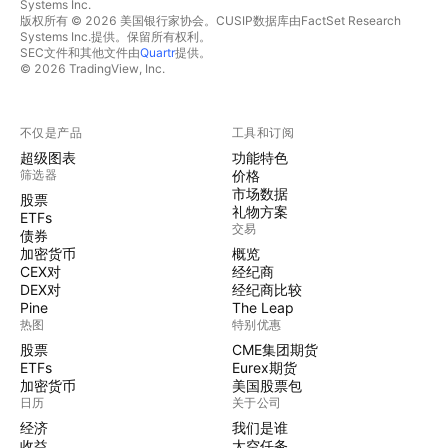
Systems Inc.
版权所有 © 2026 美国银行家协会。CUSIP数据库由FactSet Research
Systems Inc.提供。保留所有权利。
SEC文件和其他文件由
Quartr
提供。
© 2026 TradingView, Inc.
不仅是产品
工具和订阅
超级图表
功能特色
筛选器
价格
市场数据
股票
礼物方案
ETFs
交易
债券
加密货币
概览
CEX对
经纪商
DEX对
经纪商比较
Pine
The Leap
热图
特别优惠
股票
CME集团期货
ETFs
Eurex期货
加密货币
美国股票包
日历
关于公司
经济
我们是谁
收益
太空任务