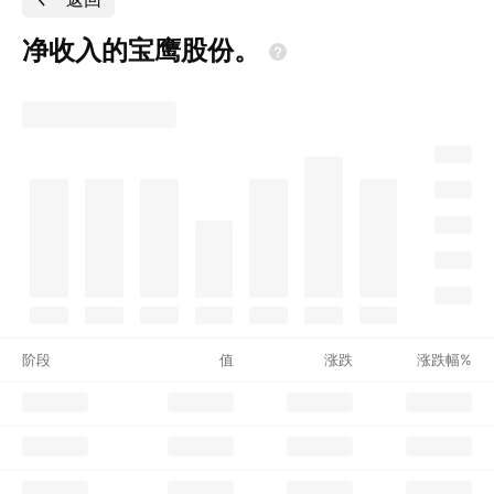
净收入的宝鹰股份。
阶段
值
涨跌
涨跌幅%