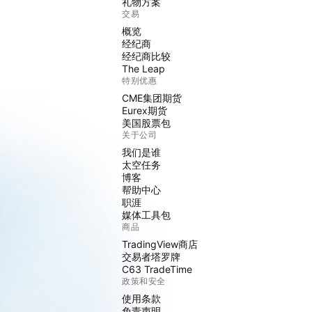
礼物方案
交易
概览
经纪商
经纪商比较
The Leap
特别优惠
CME集团期货
Eurex期货
美国股票包
关于公司
我们是谁
太空任务
博客
帮助中心
职涯
媒体工具包
商品
TradingView商店
交易者塔罗牌
C63 TradeTime
政策和安全
使用条款
免责声明