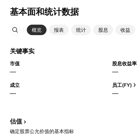
基本面和统计数据
概览
报表
统计
股息
收益
更多
关键事实
市值
股息收益率
—
—
成立
员工(FY)
—
—
估值
确定股票公允价值的基本指标