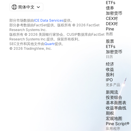
ETFs
简体中文
债券
加密货币
CEX对
部分市场数据由
ICE Data Services
提供。
DEX对
部分参考数据由FactSet提供。版权所有 © 2026 FactSet
Pine
Research Systems Inc.
热图
版权所有 © 2026 美国银行家协会。CUSIP数据库由FactSet
Research Systems Inc.提供。保留所有权利。
股票
SEC文件和其他文件由
Quartr
提供。
ETFs
© 2026 TradingView, Inc.
加密货币
日历
经济
收益
股利
IPO
更多产品
新闻流
投资组合
基本面图表
收益率曲线
期权
宏观地图
Pine Script®
应用程序