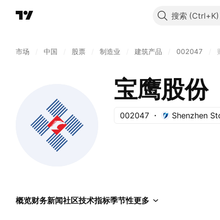
搜索
市场
/
中国
/
股票
/
制造业
/
建筑产品
/
002047
/
宝鹰股份
002047
Shenzhen St
概览
财务
新闻
社区
技术指标
季节性
更多