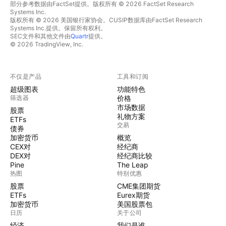
部分参考数据由FactSet提供。版权所有 © 2026 FactSet Research
Systems Inc.
版权所有 © 2026 美国银行家协会。CUSIP数据库由FactSet Research
Systems Inc.提供。保留所有权利。
SEC文件和其他文件由
Quartr
提供。
© 2026 TradingView, Inc.
不仅是产品
工具和订阅
超级图表
功能特色
筛选器
价格
市场数据
股票
礼物方案
ETFs
交易
债券
加密货币
概览
CEX对
经纪商
DEX对
经纪商比较
Pine
The Leap
热图
特别优惠
股票
CME集团期货
ETFs
Eurex期货
加密货币
美国股票包
日历
关于公司
经济
我们是谁