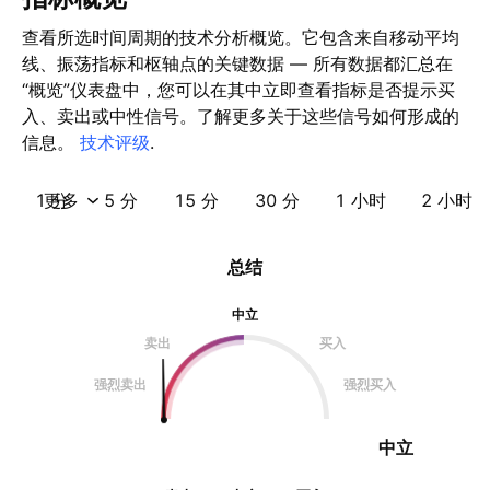
查看所选时间周期的技术分析概览。它包含来自移动平均
线、振荡指标和枢轴点的关键数据 — 所有数据都汇总在
“概览”仪表盘中，您可以在其中立即查看指标是否提示买
入、卖出或中性信号。了解更多关于这些信号如何形成的
信息。
技术评级
.
1 分
更多
5 分
15 分
30 分
1 小时
2 小时
总结
中立
卖出
买入
强烈卖出
强烈买入
中立