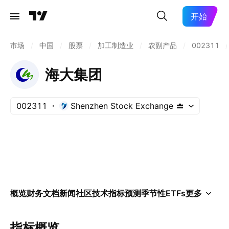
开始
市场
/
中国
/
股票
/
加工制造业
/
农副产品
/
002311
/
海大集团
002311
Shenzhen Stock Exchange
概览
财务
文档
新闻
社区
技术指标
预测
季节性
ETFs
更多
指标概览