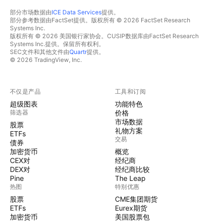
部分市场数据由
ICE Data Services
提供。
部分参考数据由FactSet提供。版权所有 © 2026 FactSet Research
Systems Inc.
版权所有 © 2026 美国银行家协会。CUSIP数据库由FactSet Research
Systems Inc.提供。保留所有权利。
SEC文件和其他文件由
Quartr
提供。
© 2026 TradingView, Inc.
不仅是产品
工具和订阅
超级图表
功能特色
筛选器
价格
市场数据
股票
礼物方案
ETFs
交易
债券
加密货币
概览
CEX对
经纪商
DEX对
经纪商比较
Pine
The Leap
热图
特别优惠
股票
CME集团期货
ETFs
Eurex期货
加密货币
美国股票包