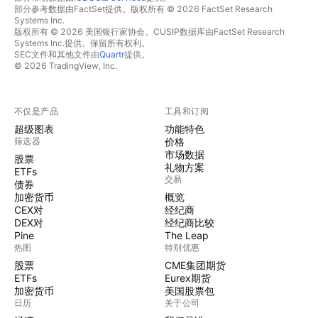
部分参考数据由FactSet提供。版权所有 © 2026 FactSet Research
Systems Inc.
版权所有 © 2026 美国银行家协会。CUSIP数据库由FactSet Research
Systems Inc.提供。保留所有权利。
SEC文件和其他文件由
Quartr
提供。
© 2026 TradingView, Inc.
不仅是产品
工具和订阅
超级图表
功能特色
筛选器
价格
市场数据
股票
礼物方案
ETFs
交易
债券
加密货币
概览
CEX对
经纪商
DEX对
经纪商比较
Pine
The Leap
热图
特别优惠
股票
CME集团期货
ETFs
Eurex期货
加密货币
美国股票包
日历
关于公司