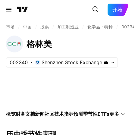
开始
市场
/
中国
/
股票
/
加工制造业
/
化学品：特种
/
00234
格林美
002340
Shenzhen Stock Exchange
概览
财务
文档
新闻
社区
技术指标
预测
季节性
ETFs
更多
历史季节性表现