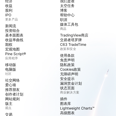
经济
我们是谁
收益
太空任务
股利
博客
IPO
帮助中心
更多产品
职涯
媒体工具包
新闻流
商品
投资组合
基本面图表
TradingView商店
收益率曲线
交易者塔罗牌
期权
C63 TradeTime
宏观地图
政策和安全
Pine Script®
使用条款
应用程序
免责声明
移动版
隐私政策
电脑版
Cookies政策
社区
无障碍声明
安全提示
社交网络
漏洞赏金计划
爱心墙
状态页面
推荐朋友
商业解决方案
创作者计划
网站规则
插件
版主
图表库
观点
Lightweight Charts™
高级图表
交易