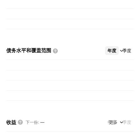
债务水平和覆盖范围
年度
更多
季度
收益
年度
更多
季度
下一份
:
—