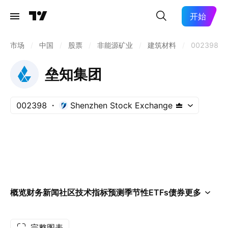
开始
市场
/
中国
/
股票
/
非能源矿业
/
建筑材料
/
002398
垒知集团
002398
Shenzhen Stock Exchange
概览
财务
新闻
社区
技术指标
预测
季节性
ETFs
债券
更多
完整图表