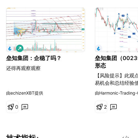
做
多
垒知集团：企稳了吗？
垒知集团（002
形态
还得再观察观察
【风险提示】此观
易机会和总结经验
投资建议，跟单有
由echizenXBT提供
由Harmonic-Tradin
慎！
0
2