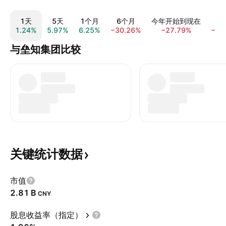
1天
5天
1个月
6个月
今年开始到现在
1.24%
5.97%
6.25%
−30.26%
−27.79%
−26
与垒知集团比较
关键统计数据
市值
‪2.81 B‬
CNY
股息收益率（指定）