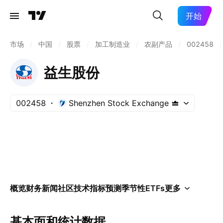
开始
市场
/
中国
/
股票
/
加工制造业
/
农副产品
/
002458
/
益生股份
002458
Shenzhen Stock Exchange
概览
财务
新闻
社区
技术指标
预测
季节性
ETFs
更多
基本面和统计数据