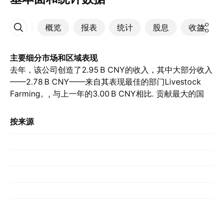
概览
报表
统计
股息
收益
更多
主要细分市场和区域表现
去年，该公司创造了‪2.95 B‬ CNY的收入，其中大部分收入
——‪2.78 B‬ CNY——来自其表现最佳的部门Livestock
Farming。, 与上一年的‪3.00 B‬ CNY相比. 贡献最大的国
家/地区是中国，去年该国家/地区贡献了‪2.95 B‬ CNY。,
前一年的‪3.14 B‬ CNY.
按来源