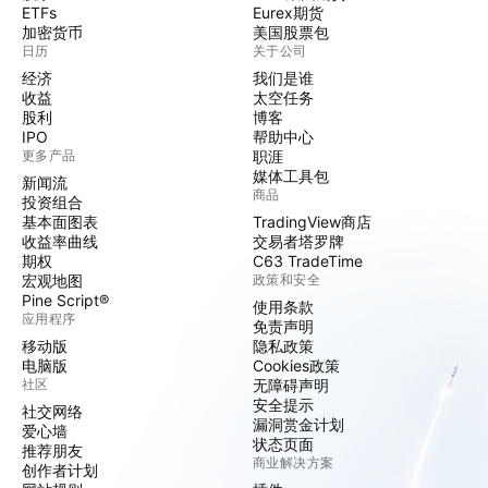
ETFs
Eurex期货
加密货币
美国股票包
日历
关于公司
经济
我们是谁
收益
太空任务
股利
博客
IPO
帮助中心
更多产品
职涯
媒体工具包
新闻流
商品
投资组合
基本面图表
TradingView商店
收益率曲线
交易者塔罗牌
期权
C63 TradeTime
宏观地图
政策和安全
Pine Script®
使用条款
应用程序
免责声明
移动版
隐私政策
电脑版
Cookies政策
社区
无障碍声明
安全提示
社交网络
漏洞赏金计划
爱心墙
状态页面
推荐朋友
商业解决方案
创作者计划