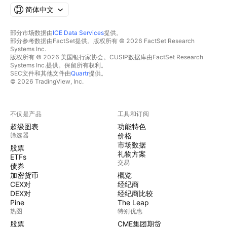
简体中文
部分市场数据由
ICE Data Services
提供。
部分参考数据由FactSet提供。版权所有 © 2026 FactSet Research
Systems Inc.
版权所有 © 2026 美国银行家协会。CUSIP数据库由FactSet Research
Systems Inc.提供。保留所有权利。
SEC文件和其他文件由
Quartr
提供。
© 2026 TradingView, Inc.
不仅是产品
工具和订阅
超级图表
功能特色
筛选器
价格
市场数据
股票
礼物方案
ETFs
交易
债券
加密货币
概览
CEX对
经纪商
DEX对
经纪商比较
Pine
The Leap
热图
特别优惠
股票
CME集团期货