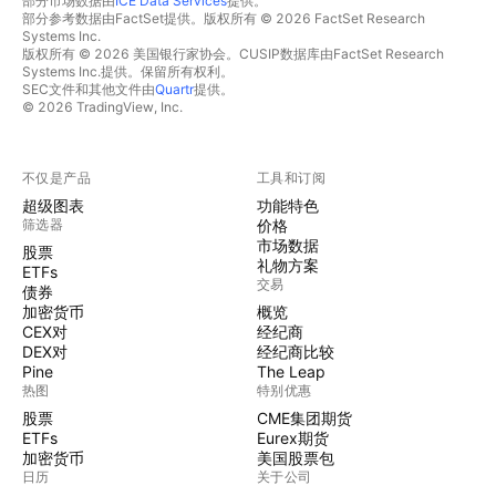
部分市场数据由
ICE Data Services
提供。
部分参考数据由FactSet提供。版权所有 © 2026 FactSet Research
Systems Inc.
版权所有 © 2026 美国银行家协会。CUSIP数据库由FactSet Research
Systems Inc.提供。保留所有权利。
SEC文件和其他文件由
Quartr
提供。
© 2026 TradingView, Inc.
不仅是产品
工具和订阅
超级图表
功能特色
筛选器
价格
市场数据
股票
礼物方案
ETFs
交易
债券
加密货币
概览
CEX对
经纪商
DEX对
经纪商比较
Pine
The Leap
热图
特别优惠
股票
CME集团期货
ETFs
Eurex期货
加密货币
美国股票包
日历
关于公司