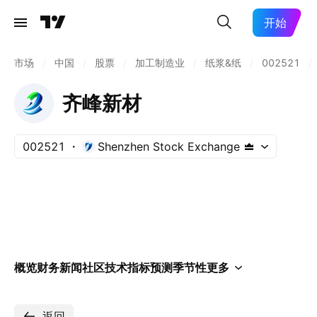
开始
市场
/
中国
/
股票
/
加工制造业
/
纸浆&纸
/
002521
/
齐峰新材
002521
Shenzhen Stock Exchange
概览
财务
新闻
社区
技术指标
预测
季节性
更多
返回