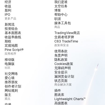
经济
我们是谁
收益
太空任务
股利
博客
IPO
帮助中心
更多产品
职涯
媒体工具包
新闻流
商品
投资组合
基本面图表
TradingView商店
收益率曲线
交易者塔罗牌
期权
C63 TradeTime
宏观地图
政策和安全
Pine Script®
使用条款
应用程序
免责声明
移动版
隐私政策
电脑版
Cookies政策
社区
无障碍声明
安全提示
社交网络
漏洞赏金计划
爱心墙
状态页面
推荐朋友
商业解决方案
创作者计划
网站规则
插件
版主
图表库
观点
Lightweight Charts™
高级图表
交易