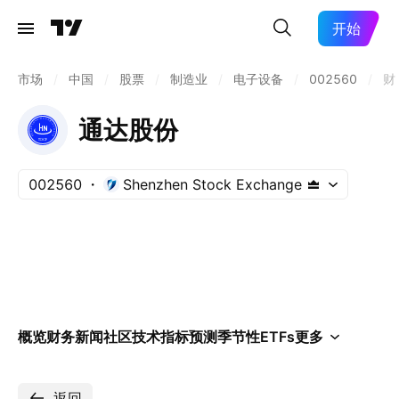
开始
市场
/
中国
/
股票
/
制造业
/
电子设备
/
002560
/
财
通达股份
002560
Shenzhen Stock Exchange
概览
财务
新闻
社区
技术指标
预测
季节性
ETFs
更多
返回