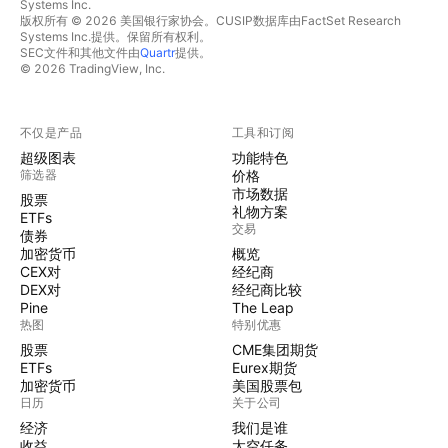
Systems Inc.
版权所有 © 2026 美国银行家协会。CUSIP数据库由FactSet Research
Systems Inc.提供。保留所有权利。
SEC文件和其他文件由
Quartr
提供。
© 2026 TradingView, Inc.
不仅是产品
工具和订阅
超级图表
功能特色
筛选器
价格
市场数据
股票
礼物方案
ETFs
交易
债券
加密货币
概览
CEX对
经纪商
DEX对
经纪商比较
Pine
The Leap
热图
特别优惠
股票
CME集团期货
ETFs
Eurex期货
加密货币
美国股票包
日历
关于公司
经济
我们是谁
收益
太空任务