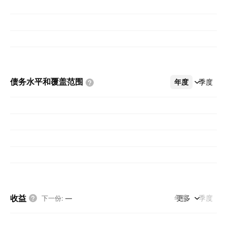
债务水平和覆盖范围
年度
更多
季度
收益
年度
更多
季度
下一份
:
—