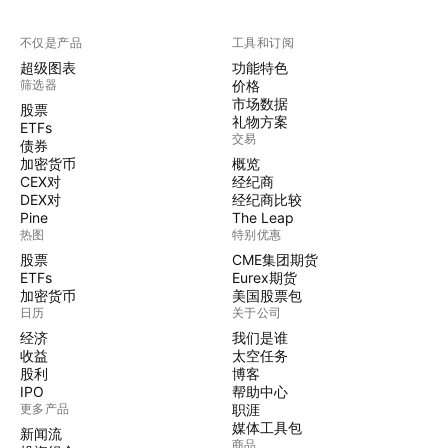
不仅是产品
工具和订阅
超级图表
功能特色
筛选器
价格
市场数据
股票
礼物方案
ETFs
交易
债券
加密货币
概览
CEX对
经纪商
DEX对
经纪商比较
Pine
The Leap
热图
特别优惠
股票
CME集团期货
ETFs
Eurex期货
加密货币
美国股票包
日历
关于公司
经济
我们是谁
收益
太空任务
股利
博客
IPO
帮助中心
更多产品
职涯
媒体工具包
新闻流
商品