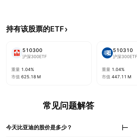
持有该股票的ETF
510300
510310
沪深300ETF
沪深300ET
重量
1.04%
重量
1.04%
市值
‪625.18 M‬
市值
‪447.11 M‬
常见问题解答
今天
比亚迪
的股价是多少？