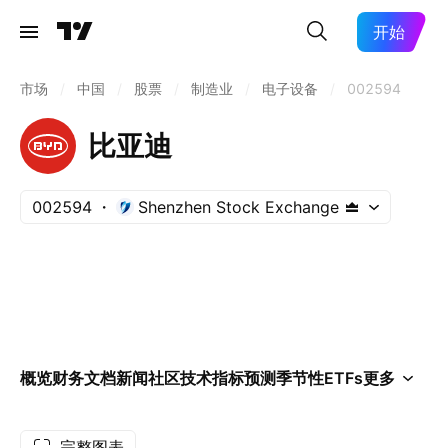
开始
市场
/
中国
/
股票
/
制造业
/
电子设备
/
002594
比亚迪
002594
Shenzhen Stock Exchange
概览
财务
文档
新闻
社区
技术指标
预测
季节性
ETFs
更多
完整图表