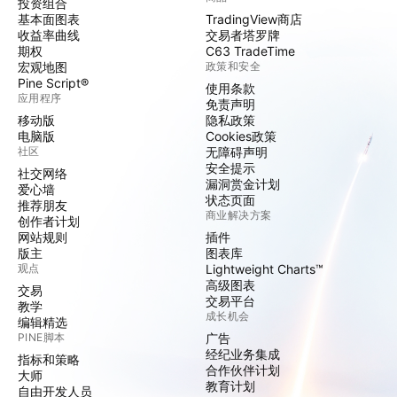
投资组合
基本面图表
TradingView商店
收益率曲线
交易者塔罗牌
期权
C63 TradeTime
宏观地图
政策和安全
Pine Script®
使用条款
应用程序
免责声明
移动版
隐私政策
电脑版
Cookies政策
社区
无障碍声明
安全提示
社交网络
漏洞赏金计划
爱心墙
状态页面
推荐朋友
商业解决方案
创作者计划
网站规则
插件
版主
图表库
观点
Lightweight Charts™
高级图表
交易
交易平台
教学
成长机会
编辑精选
PINE脚本
广告
经纪业务集成
指标和策略
合作伙伴计划
大师
教育计划
自由开发人员