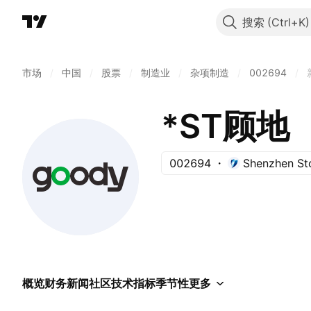
搜索
市场
/
中国
/
股票
/
制造业
/
杂项制造
/
002694
/
*ST顾地
002694
Shenzhen St
概览
财务
新闻
社区
技术指标
季节性
更多