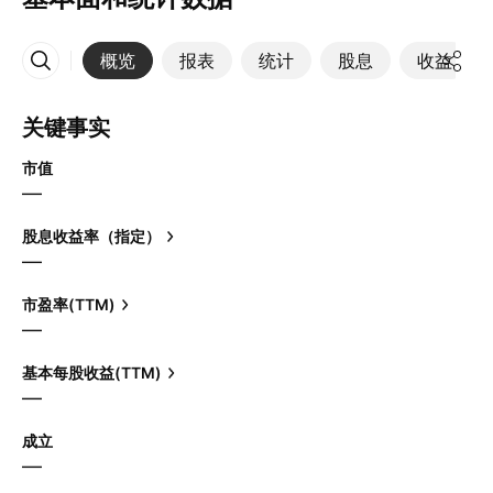
概览
报表
统计
股息
收益
更多
关键事实
市值
—
股息收益率（指定）
—
市盈率(TTM)
—
基本每股收益(TTM)
—
成立
—