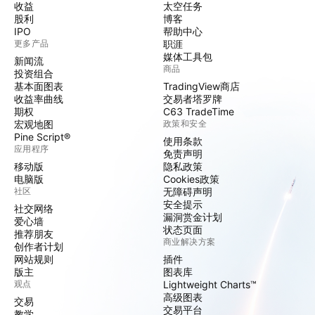
收益
太空任务
股利
博客
IPO
帮助中心
更多产品
职涯
媒体工具包
新闻流
商品
投资组合
基本面图表
TradingView商店
收益率曲线
交易者塔罗牌
期权
C63 TradeTime
宏观地图
政策和安全
Pine Script®
使用条款
应用程序
免责声明
移动版
隐私政策
电脑版
Cookies政策
社区
无障碍声明
安全提示
社交网络
漏洞赏金计划
爱心墙
状态页面
推荐朋友
商业解决方案
创作者计划
网站规则
插件
版主
图表库
观点
Lightweight Charts™
高级图表
交易
交易平台
教学