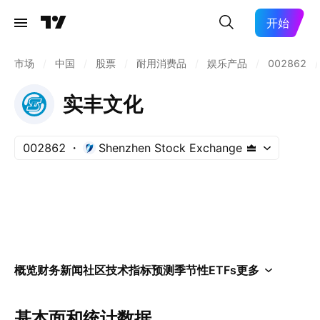
开始
市场
/
中国
/
股票
/
耐用消费品
/
娱乐产品
/
002862
/
实丰文化
002862
Shenzhen Stock Exchange
概览
财务
新闻
社区
技术指标
预测
季节性
ETFs
更多
基本面和统计数据