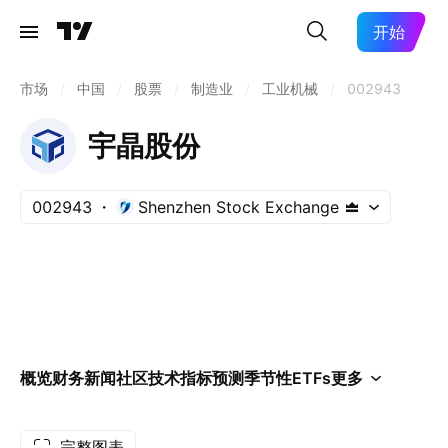
开始
市场
/
中国
/
股票
/
制造业
/
工业机械
/
002943
宇晶股份
002943
Shenzhen Stock Exchange
概览
财务
新闻
社区
技术指标
预测
季节性
ETFs
更多
完整图表