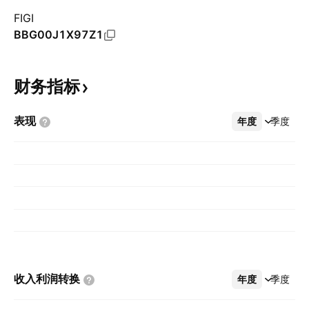
FIGI
BBG00J1X97Z1
财务指标
表现
年度
更多
季度
收入利润转换
年度
更多
季度