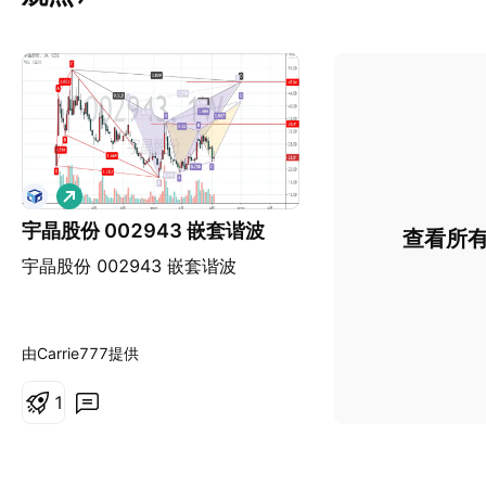
做
多
宇晶股份 002943 嵌套谐波
查看所
宇晶股份 002943 嵌套谐波
由Carrie777提供
1