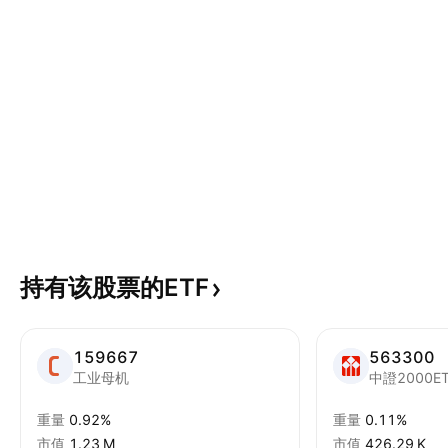
持有该股票的ETF
159667
563300
工业母机
中證2000E
重量
0.92%
重量
0.11%
市值
‪1.23 M‬
市值
‪426.29 K‬