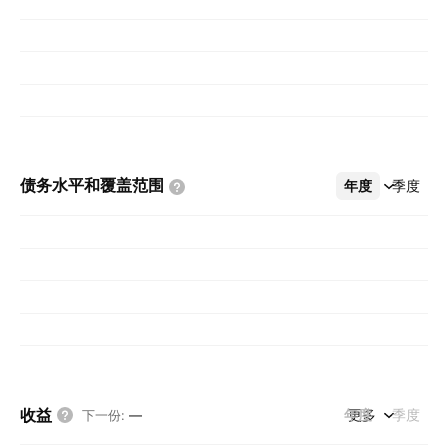
债务水平和覆盖范围
年度
更多
季度
收益
年度
更多
季度
下一份
:
—