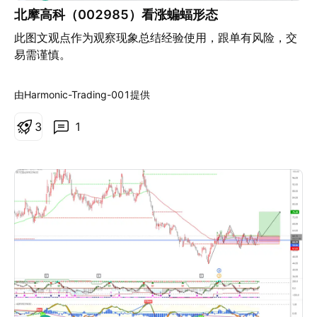
多
北摩高科（002985）看涨蝙蝠形态
圈” 股价正处于多层支撑构筑的博弈黄金区： 第一道防
线：38.44 (趋势支撑线，黄色)。股价目前正精准测试此
此图文观点作为观察现象总结经验使用，跟单有风险，交
位置。缩量回踩是好现象。 防御核心层：35.17 (短线
易需谨慎。
S/R，粉色)。此位置是 2026 年突破前的强阻力，根据
S/R Flip（支撑压力互换） 原理，现在是极强的潜在买盘
由Harmonic-Trading-001提供
区域。 终极支撑：31.89 (深度回调区，青色)。此位置位
于筹码密集堆积区的核心 POC（Price of Control）附
3
1
近，是多头的最后防线。 三、 筹码结构补充分析 结合
VPVR（筹码分布图），34.11 至 29.84 区间堆积了大量
底仓筹码。35.17 (短线 S/R) 恰好位于此密集区的上沿。
因此，跌破 38.44 并不会导致趋势彻底崩坏，35.17 将构
成坚实的二次承接。 交易策略： 策略 A：左侧潜伏（高
性价比、防御性建仓） 介入逻辑： 将关注重点从 38.44
扩大到 35.17 - 38.44 的双重支撑区间，视为“黄金介入
区”。 具体操作： 在 38.44 附近进行首笔分批建仓。 若
股价跌破 38.44，不要恐慌性离场，应等待价格在 35.17
附近的承接反应。在此位置出现缩量企稳信号（如小实体
阳线、下影线）时，进行重要的 二次加仓。 预期收益：