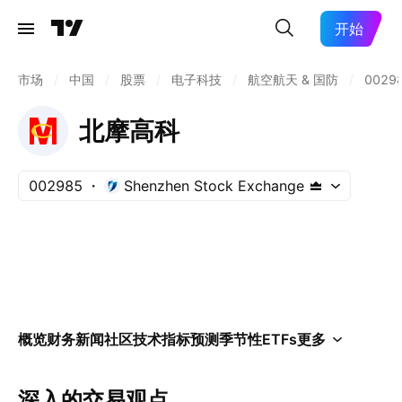
开始
市场
/
中国
/
股票
/
电子科技
/
航空航天 & 国防
/
0029
北摩高科
002985
Shenzhen Stock Exchange
概览
财务
新闻
社区
技术指标
预测
季节性
ETFs
更多
深入的交易观点