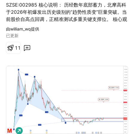
SZSE:002985 核心说明： 历经数年底部蓄力，北摩高科
于2026年初爆发出历史级别的“趋势性质变”巨量突破。当
前股价自高点回调，正精准测试多重关键支撑位。 核心观
点： 底部巨量确认，回调是夯实而非趋势终结。 一、 月
由william_wq提供
线与周线视角：巨量底部的确立 月线定调： 20.00-
已更新
25.00 区间的筹码盲区已确立坚实长线底部。2026 年初
释放的 116.77 M 巨量（远超 2021 年高位）是主力深度
1
1
介入的铁证，趋势已宣告扭转。股价已站稳深度回调区
(31.89)。 周线洗盘： 在连续放量拉升，股价在
44.99（波段S/R） 附近出现自然的技术性回调。当前的
缩量整理属于突破后的正常洗盘行为，旨在消化获利盘、
优化筹码结构。 二、 日线深度解构：多级防御体系的博
弈 1.量价博弈现状 突破与休整： 2026 年初，股价成功
放量突破了 31.89 (深度回调) 和 38.44.(趋势压力)。成交
量峰值超过 16 M，确认了突破的有效性。在触及 44.99
(波段 S/R) 后，由于获利盘抛压和该位置的阻力，股价出
现缩量回调。 缩量止跌信号： 近几个交易日，成交量显
著萎缩至 6.72 M，不到峰值的一半，说明抛压已大幅衰
做
减，空头力量正趋于枯竭。 2. 多重支撑构筑的“防御核心