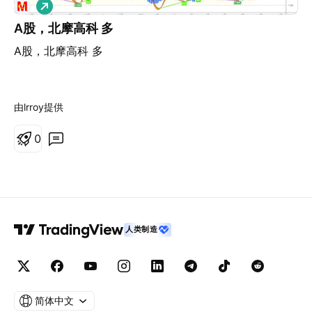
做
第一目标 44.9，第二目标 51.54，长期目标64.6。盈亏
多
比极具吸引力。 策略 B：右侧确认（稳健型进攻） 触发
A股，北摩高科 多
条件： 股价在多重支撑位企稳后，放量突破站稳 38.44趋
A股，北摩高科 多
势支撑后入场。 执行策略： 确认站稳 38.5 元关口后入
场，不猜底，只跟随确认的上涨趋势。此时可结合“突破
+回踩确认”策略。 策略C：提前发动 如若主力提前发动，
就是明后日，和我前几日提到的海马汽车一样 1.等回踩，
由lrroy提供
不可盲目追高 2.确认突破后再追 核心风控与逻辑修正系统
0
风控（减仓/预警）： 股价周线级别有效跌破 34.5。这意
味着底部筹码交换失败，短期调整将向深度回调区发展，
且方向不明。 极限止损： 股价周线级别有效跌破
31.89。跌破此POC位，意味着底部巨量突破是“诱多”或
庄家出货，原有上涨逻辑彻底失效，强制止损出局。 大盘
与板块风险： 军工板块整体走弱和大盘的系统性风险是外
人类制造
部变量，需保持警惕。 北摩高科当前走势呈现典型的“大
级别放量突破+多周期共振回踩”特征。 现阶段的核心策
略： 多看少动、等回撤、看承接。 对于具备风险承受能
力的投资者而言，这轮回调孕育的是战略性布局机会，而
简体中文
非恐慌性离场信号。 温馨提示： 本文内容仅为个人投资