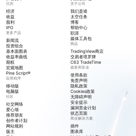
日历
关于公司
经济
我们是谁
收益
太空任务
股利
博客
IPO
帮助中心
更多产品
职涯
媒体工具包
新闻流
商品
投资组合
基本面图表
TradingView商店
收益率曲线
交易者塔罗牌
期权
C63 TradeTime
宏观地图
政策和安全
Pine Script®
使用条款
应用程序
免责声明
移动版
隐私政策
电脑版
Cookies政策
社区
无障碍声明
安全提示
社交网络
漏洞赏金计划
爱心墙
状态页面
推荐朋友
商业解决方案
创作者计划
网站规则
插件
版主
图表库