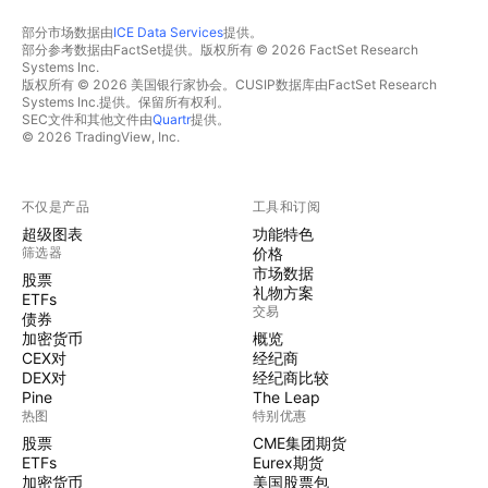
笔记，不构成任何投资建议或交易依据。所有观点仅代表
部分市场数据由
ICE Data Services
提供。
作者基于公开信息和技术分析的个人思考，仅供参考。 股
部分参考数据由FactSet提供。版权所有 © 2026 FactSet Research
市有风险，投资需谨慎。文中提及的目标价位、支撑位及
Systems Inc.
版权所有 © 2026 美国银行家协会。CUSIP数据库由FactSet Research
交易计划均为个人预判，实际走势可能受市场情绪、政策
Systems Inc.提供。保留所有权利。
变化、行业动态及大盘波动等多种因素影响而存在较大不
SEC文件和其他文件由
Quartr
提供。
© 2026 TradingView, Inc.
确定性。请读者独立判断，并自行承担交易风险。
不仅是产品
工具和订阅
超级图表
功能特色
筛选器
价格
市场数据
股票
礼物方案
ETFs
交易
债券
加密货币
概览
CEX对
经纪商
DEX对
经纪商比较
Pine
The Leap
热图
特别优惠
股票
CME集团期货
ETFs
Eurex期货
加密货币
美国股票包