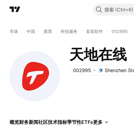
搜索
市场
/
中国
/
股票
/
科技服务
/
套装软件
/
002995
/
天地在线
002995
Shenzhen St
概览
财务
新闻
社区
技术指标
季节性
ETFs
更多