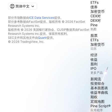
ETFs
简体中文
债券
加密货币
CEX对
部分市场数据由
ICE Data Services
提供。
DEX对
部分参考数据由FactSet提供。版权所有 © 2026 FactSet
Pine
Research Systems Inc.
热图
版权所有 © 2026 美国银行家协会。CUSIP数据库由FactSet
Research Systems Inc.提供。保留所有权利。
股票
SEC文件和其他文件由
Quartr
提供。
ETFs
© 2026 TradingView, Inc.
加密货币
日历
经济
收益
股利
IPO
更多产品
新闻流
投资组合
基本面图表
收益率曲线
期权
宏观地图
Pine Script®
应用程序