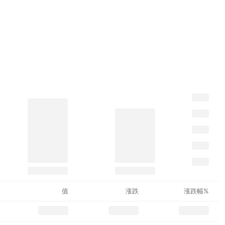
值
涨跌
涨跌幅%