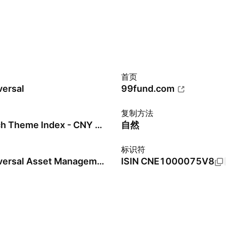
首页
versal
99fund.com
复制方法
CSI Fintech Theme Index - CNY - Benchmark TR Gross
自然
标识符
China Universal Asset Management Co., Ltd.
ISIN
CNE1000075V8