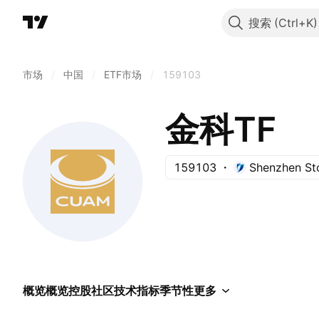
搜索
市场
/
中国
/
ETF市场
/
159103
金科TF
159103
Shenzhen St
概览
概览
控股
社区
技术指标
季节性
更多