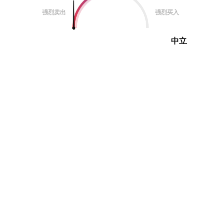
强烈卖出
强烈买入
中立