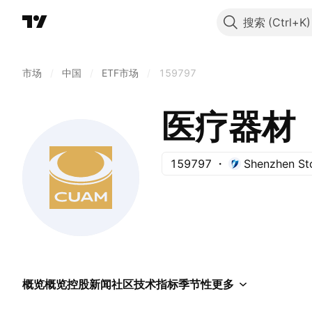
搜索
市场
/
中国
/
ETF市场
/
159797
医疗器材
159797
Shenzhen St
概览
概览
控股
新闻
社区
技术指标
季节性
更多