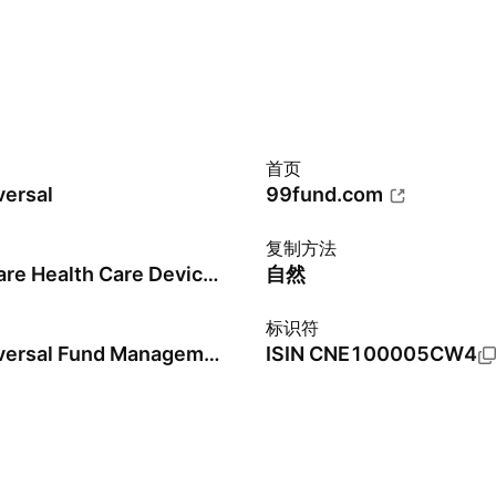
首页
versal
99fund.com
复制方法
CSI All Share Health Care Devices Index - CNY - Benchmark TR Gross
自然
标识符
China Universal Fund Management Co. Ltd.
ISIN
CNE100005CW4